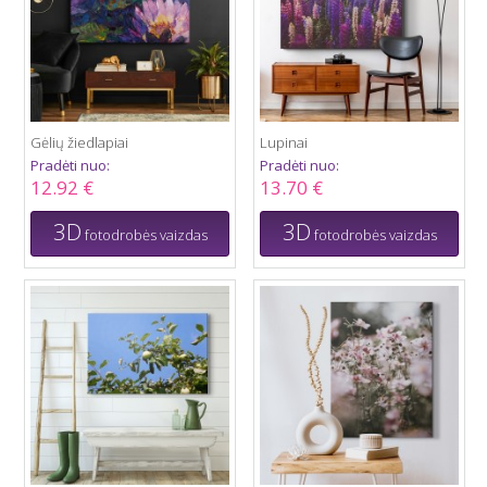
Gėlių žiedlapiai
Lupinai
Pradėti nuo:
Pradėti nuo:
12.92 €
13.70 €
3D
3D
fotodrobės vaizdas
fotodrobės vaizdas