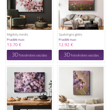
Migdolų medis
Spalvingos gėlės
Pradėti nuo:
Pradėti nuo:
13.70 €
12.92 €
3D
3D
fotodrobės vaizdas
fotodrobės vaizdas