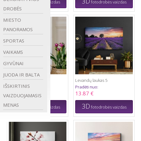
3D
3D
fotodrobės vaizdas
fotodrobės vaizdas
DROBĖS
MIESTO
PANORAMOS
SPORTAS
VAIKAMS
GYVŪNAI
JUODA IR
BALTA
Levandos
Levandų laukas 5
IŠSKIRTINIS
Pradėti nuo:
Pradėti nuo:
12.92 €
13.87 €
VAIZDUOJAMASIS
3D
3D
MENAS
fotodrobės vaizdas
fotodrobės vaizdas