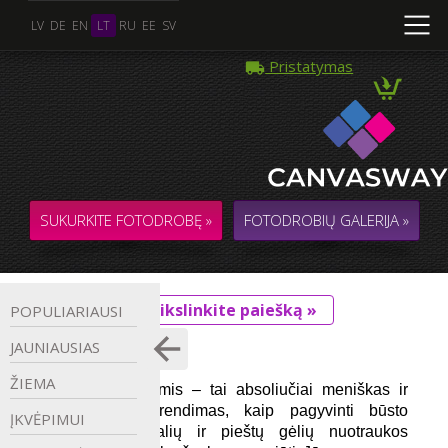
LV
DE
EN
LT
RU
EE
SV
Pristatymas
SUKURKITE FOTODROBĘ »
FOTODROBIŲ GALERIJA »
Patikslinkite paiešką »
POPULIARIAUSI
GĖLĖS
JAUNIAUSIAS
ŽIEMA
Drobės su gėlėmis – tai absoliučiai meniškas ir 
romantiškas sprendimas, kaip pagyvinti būsto 
ĮKVĖPIMUI
interjerą. Natūralių ir pieštų gėlių nuotraukos 