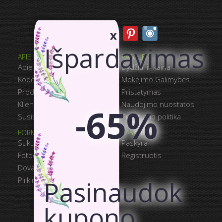
x
Išpardavimas
APIE CANVASWAY
PAGALBA
Apie mus
Dydžiai ir kaina
Kodėl CanvasWAY
Mokėjimo Galimybės
Produkto Kokybė
Pristatymas
Klientų Atsiliepimai
Naudojimo nuostatos
-65%
Susisiekite
Privatumo politika
FORMAVIMAS IR UŽSAKYMAS
PASKYRA
Sukurkite Savo Fotodrobė
Paskyra
Fotodrobių Galerija
Registruotis
Dovanų Kortelės
Pasinaudok
Pirkinių Krepšelis
kupono