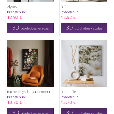
Alyvos
Bitė
Pradėti nuo:
Pradėti nuo:
12.92 €
12.92 €
3D
3D
fotodrobės vaizdas
fotodrobės vaizdas
Rachel Ruysch - Natiurmortas su gėlėmis
Ramunėlės
Pradėti nuo:
Pradėti nuo:
13.70 €
13.70 €
3D
3D
fotodrobės vaizdas
fotodrobės vaizdas