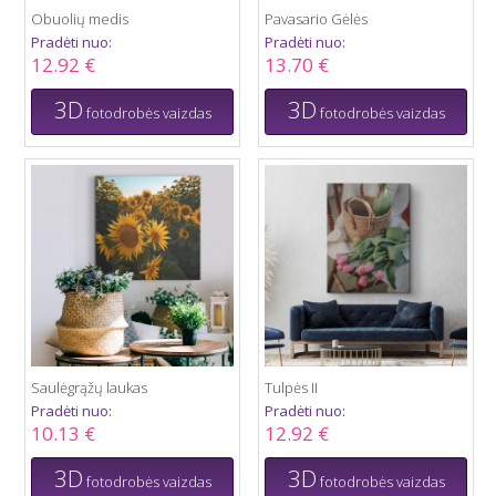
Obuolių medis
Pavasario Gėlės
Pradėti nuo:
Pradėti nuo:
12.92 €
13.70 €
3D
3D
fotodrobės vaizdas
fotodrobės vaizdas
Saulėgrąžų laukas
Tulpės II
Pradėti nuo:
Pradėti nuo:
10.13 €
12.92 €
3D
3D
fotodrobės vaizdas
fotodrobės vaizdas