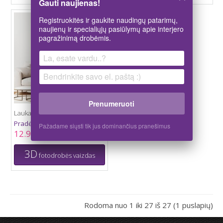
Gauti naujienas!
Registruokitės ir gaukite naudingų patarimų,
naujienų ir specialiųjų pasiūlymų apie interjero
pagražinimą drobėmis.
Prenumeruoti
Laukai Prancūzijoje
Pradėti nuo:
Pažadame siųsti tik jus dominančius pranešimus
12.92 €
3D
fotodrobės vaizdas
Rodoma nuo 1 iki 27 iš 27 (1 puslapių)