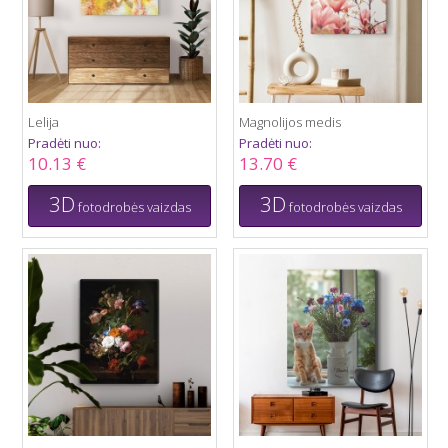
Lelija
Magnolijos medis
Pradėti nuo:
Pradėti nuo:
10.13 €
13.70 €
3D
3D
fotodrobės vaizdas
fotodrobės vaizdas