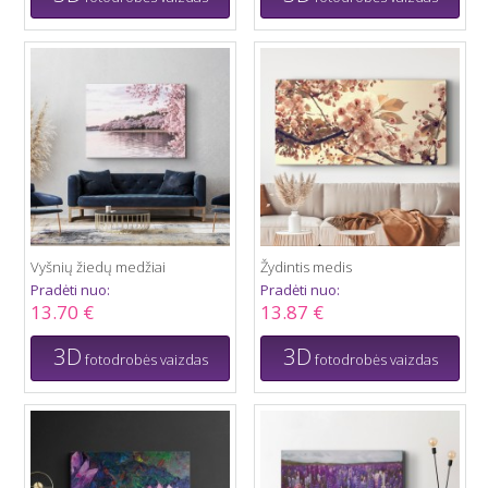
Vyšnių žiedų medžiai
Žydintis medis
Pradėti nuo:
Pradėti nuo:
13.70 €
13.87 €
3D
3D
fotodrobės vaizdas
fotodrobės vaizdas