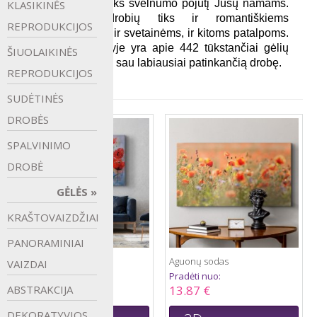
atgaivins ir suteiks švelnumo pojūtį Jūsų namams. 
KLASIKINĖS
Gėlės ant drobių tiks ir romantiškiems 
REPRODUKCIJOS
miegamiesiems, ir svetainėms, ir kitoms patalpoms. 
Kadangi pasaulyje yra apie 442 tūkstančiai gėlių 
ŠIUOLAIKINĖS
rūšių, tikrai rasite sau labiausiai patinkančią drobę.
REPRODUKCIJOS
SUDĖTINĖS
DROBĖS
SPALVINIMO
DROBĖ
GĖLĖS
KRAŠTOVAIZDŽIAI
PANORAMINIAI
Aguonų Akvarelės
Aguonų sodas
VAIZDAI
Pradėti nuo:
Pradėti nuo:
12.92 €
13.87 €
ABSTRAKCIJA
DEKORATYVIOS