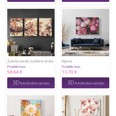
Žydintis medis Sudėtinė drobė
Bijūnai
Pradėti nuo:
Pradėti nuo:
58.64 €
13.70 €
3D
3D
fotodrobės vaizdas
fotodrobės vaizdas