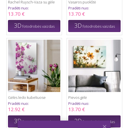
Rachel Ruysch-Vaza su gėle
Vasaros puokštė
Pradėti nuo:
Pradėti nuo:
13.70 €
13.70 €
3D
3D
fotodrobės vaizdas
fotodrobės vaizdas
Gėlės ledo kubeliuose
Pievos gėlė
Pradėti nuo:
Pradėti nuo:
12.92 €
13.70 €
3D
3D
fotodrobės vaizdas
fotodrobės vaizdas