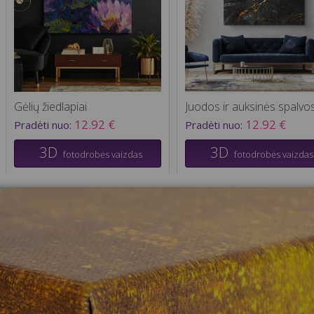
Gėlių žiedlapiai
12.92 €
12.92 €
Pradėti nuo:
Pradėti nuo:
3D
3D
fotodrobės vaizdas
fotodrobės vaizdas