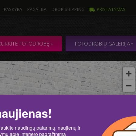
PASKYRA
PAGALBA
DROP SHIPPING
PRISTATYMAS
trauka
Kelios
Ė DROBĖ iš 1
KOLIAŽAS / KO
KURKITE FOTODROBĘ »
FOTODROBIŲ GALERIJA »
kos
Nu
naujienas!
gaukite naudingų patarimų, naujienų ir
lymų apie interjero pagražinimą