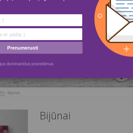
Prenumeruoti
k jus dominančius pranešimus
LĖS
/
Bijūnai
Bijūnai