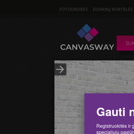
FOTODROBĖS
DOVANŲ KORTELĖS
Viena Nuo
DROBĖ / SUDĖTIN
SU
Nuotrau
Įkelti nuotrauką
Gauti 
Registruokitės ir 
specialiųjų pasiū