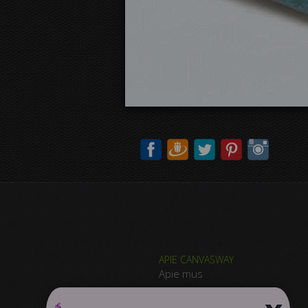
APIE CANVASWAY
Apie mus
Kodėl CanvasWAY
Produkto Kokybė