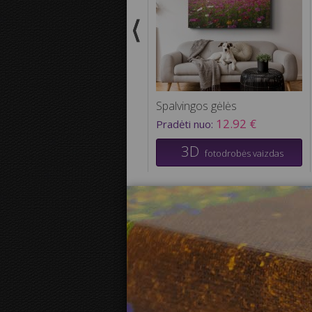
Spalvingos gėlės
12.92 €
Pradėti nuo:
3D
fotodrobės vaizdas