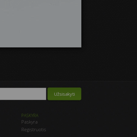
PASKYRA
Paskyra
Registruotis