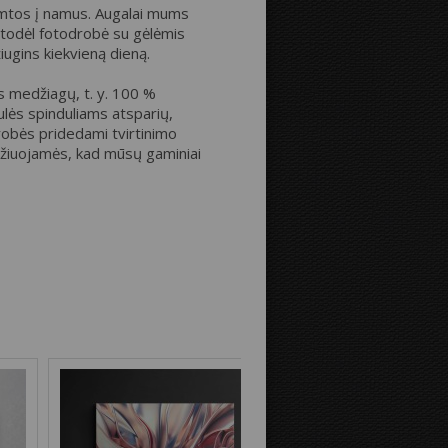
gamtos į namus. Augalai mums
, todėl fotodrobė su gėlėmis
iugins kiekvieną dieną.
Atstumas iki kraštų:
 medžiagų, t. y. 100 %
ulės spinduliams atsparių,
robės pridedami tvirtinimo
Drobės krašteliai:
idžiuojamės, kad mūsų gaminiai
Veidrodinis
Kaip nuotraukos
vaizdas
pratęsimas
Fono spalva: