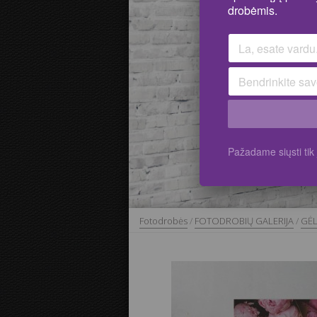
drobėmis.
Pažadame siųsti ti
Fotodrobės
/
FOTODROBIŲ GALERIJA
/
GĖ