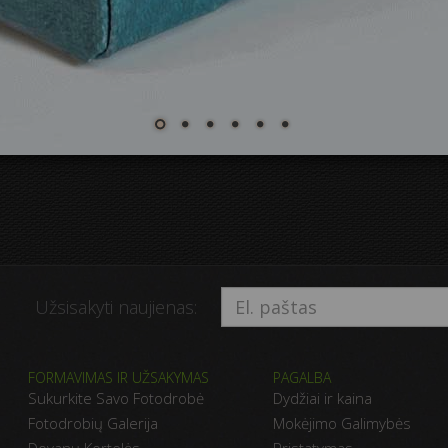
Užsisakyti naujienas:
FORMAVIMAS IR UŽSAKYMAS
PAGALBA
Sukurkite Savo Fotodrobė
Dydžiai ir kaina
Fotodrobių Galerija
Mokėjimo Galimybės
Dovanų Kortelės
Pristatymas