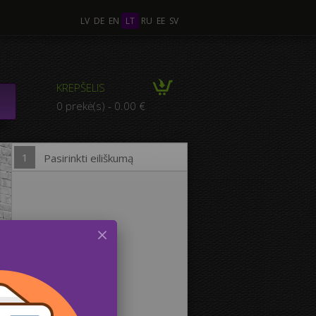
LV
DE
EN
LT
RU
EE
SV
 Nuotraukos
KREPŠELIS
MPOZICIJA iš kelių
0 prekė(s) - 0.00 €
otraukų
1
Pasirinkti eiliškumą