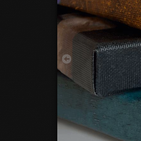
Ramunėlės
13.70 €
Pradėti nuo:
3D
fotodrobės vaizdas