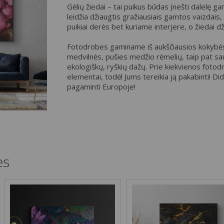
Gėlių žiedai – tai puikus būdas įnešti dalelę 
leidžia džiaugtis gražiausiais gamtos vaizdais
puikiai derės bet kuriame interjere, o žiedai dž
Fotodrobes gaminame iš aukščiausios kokybės
medvilnės, pušies medžio rėmelių, taip pat sa
ekologiškų, ryškių dažų. Prie kiekvienos fotod
elementai, todėl Jums tereikia ją pakabinti! D
pagaminti Europoje!
ės