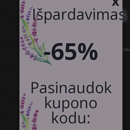
x
Išpardavimas
Klientų Atsiliepimai
Susisiekite
Bendradarbiavimas
-65%
SIA Canvas WAY
Brīvības gatve 323, Rīga, 3.stā
info@canvasway.com
+371 27071150
Pasinaudok
kupono
kodu: