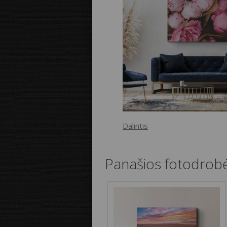
Dalintis
Panašios fotodrob