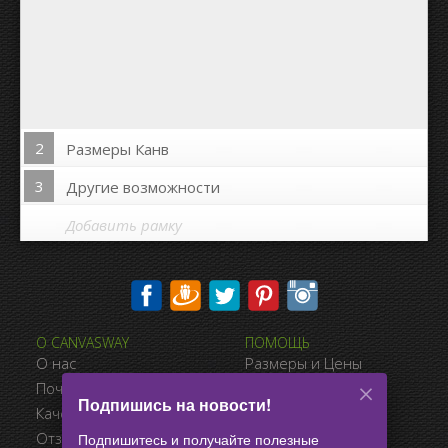
2
Размеры Канв
3
Другие возможности
Добавить рамку
Печать на сторонах канвы:
О CANVASWAY
ПОМОЩЬ
Да
Нет
О нас
Размеры и Цены
Расстояние между фото:
Почему CanvasWay.com
Виды Оплаты
Подпишись на новости!
Качество Продукта
Доставка
Расстояние до краёв:
Отзывы Клиентов
Условия Продажи
Подпишитесь и получайте полезные