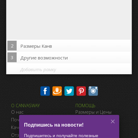
2
Размеры Канв
3
Другие возможности
Добавить рамку
Печать на сторонах канвы:
О CANVASWAY
ПОМОЩЬ
Да
Нет
О нас
Размеры и Цены
Расстояние между фото:
Почему CanvasWay.com
Виды Оплаты
Подпишись на новости!
Качество Продукта
Доставка
Расстояние до краёв:
Отзывы Клиентов
Условия Продажи
Подпишитесь и получайте полезные