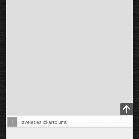
1
Izvēlēties izkārtojumu
Ielādēt Foto