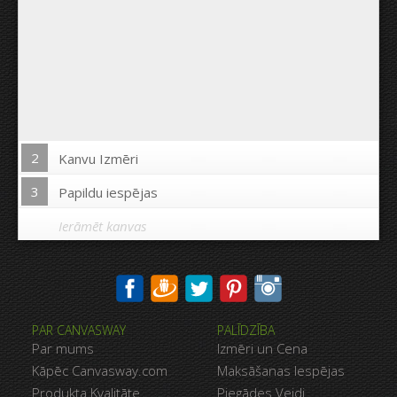
2
Kanvu Izmēri
3
Papildu iespējas
Ierāmēt kanvas
Drukāt uz kanvas malām:
PAR CANVASWAY
PALĪDZĪBA
Jā
Nē
Par mums
Izmēri un Cena
Attālums starp bildēm:
Kāpēc Canvasway.com
Maksāšanas Iespējas
Produkta Kvalitāte
Piegādes Veidi