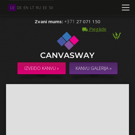
LV
DE
EN
LT
RU
EE
SV
Zvani mums:
+371
27 071 150
Piegāde
Vairāki Foto
KOLĀŽA / KOMPOZĪCIJA no vairākiem Foto
IZVEIDO KANVU »
KANVU GALERIJA »