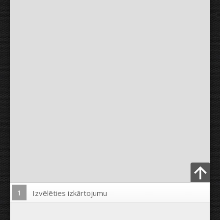
1
Izvēlēties izkārtojumu
Ielādēt Foto