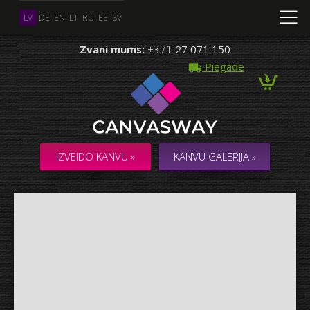
LV
DE
EN
LT
RU
EE
SV
Zvani mums:
+371
27 071 150
Piegāde
Vairāki Foto
KOLĀŽA / KOMPOZĪCIJA no vairākiem Foto
IZVEIDO KANVU »
KANVU GALERIJA »