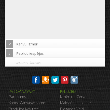
2
Kanvu Izmēri
3
Papildu iespējas
Ierāmēt kanvas
Drukāt uz kanvas malām:
PAR CANVASWAY
PALĪDZĪBA
Jā
Nē
Par mums
Izmēri un Cena
Attālums starp bildēm:
Kāpēc Canvasway.com
Maksāšanas Iespējas
Produkta Kvalitāte
Piegādes Veidi