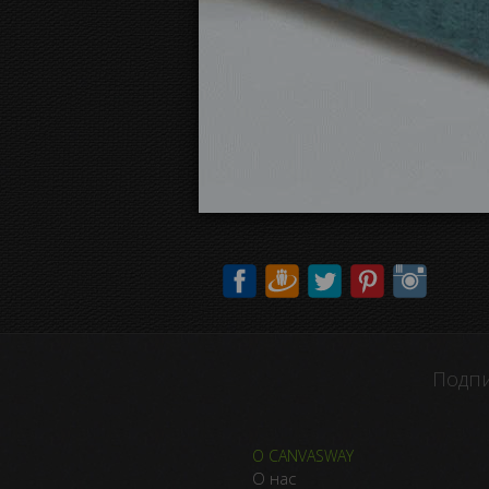
Подпи
О CANVASWAY
О нас