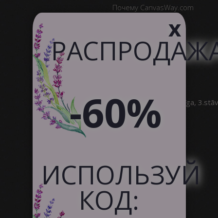
Почему CanvasWay.com
x
Качество Продукта
Отзывы Клиентов
РАСПРОДАЖ
Служба поддержки
Сотрудничество
-60%
SIA Canvas WAY
Brīvības gatve 323, Rīga, 3.stā
info@canvasway.com
+371 27071150
ИСПОЛЬЗУЙ
КОД: