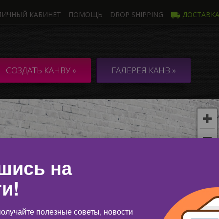
ЛИЧНЫЙ КАБИНЕТ
ПОМОЩЬ
DROP SHIPPING
ДОСТАВК
Фото
Неско
НВА из 1 Фото
КОЛЛАЖ / 
СОЗДАТЬ КАНВУ »
ГАЛЕРЕЯ КАНВ »
неско
шись на
и!
олучайте полезные советы, новости