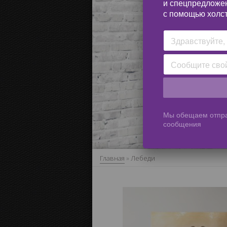
и спецпредложе
с помощью холст
Мы обещаем отпра
сообщения
Главная
»
Лебеди