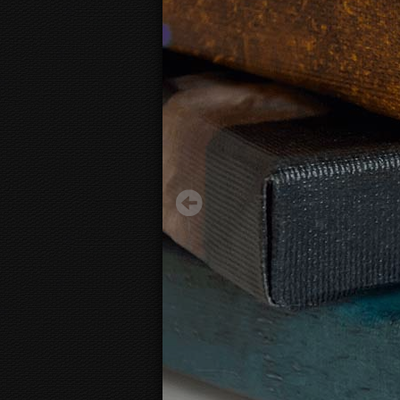
Котенок
15.70 €
Начиная с
3D
вид канвы