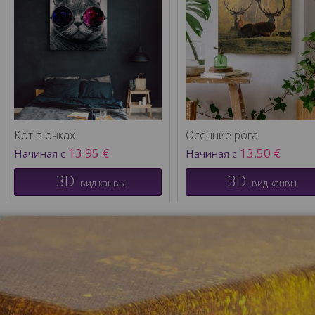
Кот в очках
Осенние рога
13.95 €
13.50 €
Начиная с
Начиная с
3D
3D
вид канвы
вид канвы