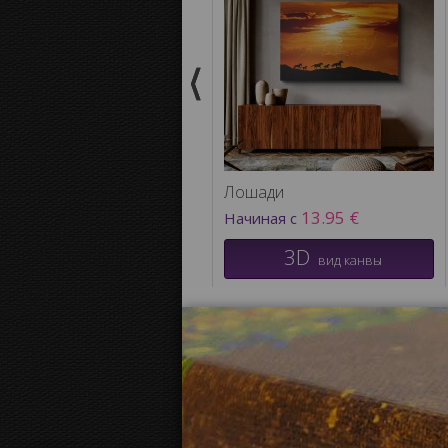
Лошади
13.95 €
Начиная с
3D
вид канвы