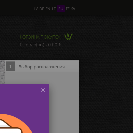
А
LV
DE
EN
LT
RU
EE
SV
лько Фото
КОРЗИНА ПОКУПОК
КОМПОЗИЦИЯ из
0 товар(ов) - 0.00 €
льких Фото
1
Выбор расположения