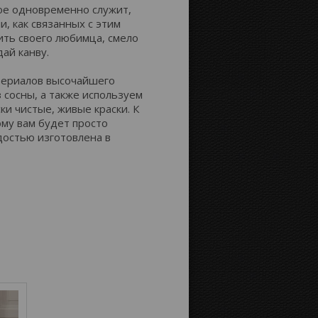
ое одновременно служит,
, как связанных с этим
Расстояние до краёв:
ить своего любимца, смело
ай канву.
атериалов высочайшего
Картинка на сторонах канвы:
з сосны, а также используем
ки чистые, живые краски. К
му вам будет просто
достью изготовлена в
Отобразить
Продолжение
зеркально
картинки
Цвет фона: