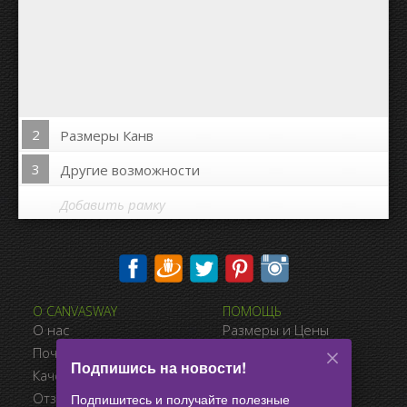
2
Размеры Канв
3
Другие возможности
Добавить рамку
Печать на сторонах канвы:
О CANVASWAY
ПОМОЩЬ
Да
Нет
О нас
Размеры и Цены
Расстояние между фото:
Почему CanvasWay.com
Виды Оплаты
Подпишись на новости!
Качество Продукта
Доставка
Расстояние до краёв:
Отзывы Клиентов
Условия Продажи
Подпишитесь и получайте полезные