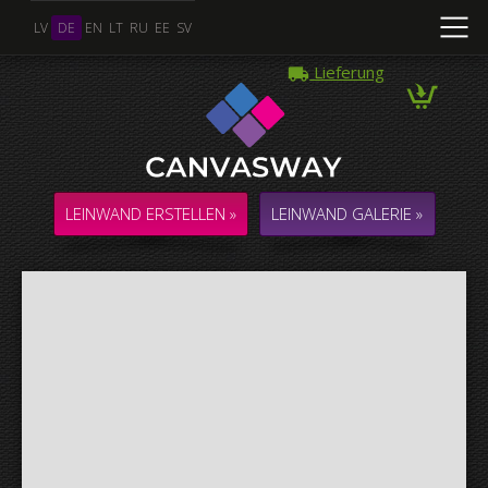
LV
DE
EN
LT
RU
EE
SV
Lieferung
Mehrere Fotos
COLLAGE / KOMPOSITION aus mehreren Fotos
LEINWAND ERSTELLEN »
LEINWAND GALERIE »