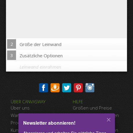
2
Größe der Leinwand
3
Zusätzliche Optionen
Leinwand einrahmen
Bild auf Leinwandkanten drucken:
ÜBER CANVASWAY
HILFE
Ja
Nein
Über uns
Größen und Preise
Abstand zwischen den Bildern:
Warum Canvasway.com
Zahlungsmöglichkeiten
Newsletter abonnieren!
Produktqualität
Versandart
Abstand bis zum Rand:
Kundenreferenzen
Nutzungsbedingungen
Abonnieren und erhalten Sie nützliche Tipps,