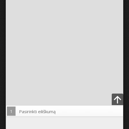
1
Pasirinkti eiliškumą
Įkelti nuotrauką