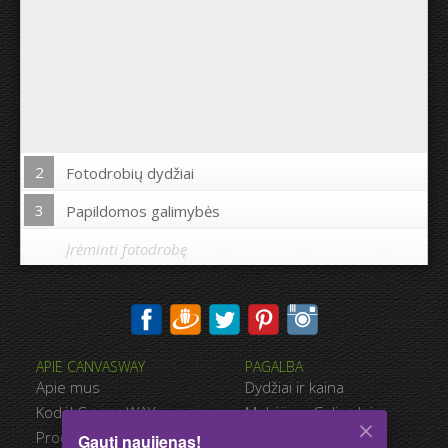
2
Fotodrobių dydžiai
3
Papildomos galimybės
Įrėminti fotodrobę
Spausdinti nuotrauką drobės kraštuose:
APIE CANVASWAY
PAGALBA
Taip
Ne
Apie mus
Dydžiai ir kaina
Atstumas tarp nuotraukų:
Kodėl CanvasWAY
Mokėjimo Galimybės
Produkto Kokybė
Pristatymas
Gauti naujienas!