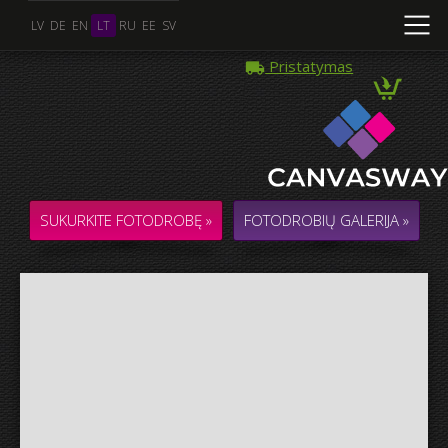
LV
DE
EN
LT
RU
EE
SV
Pristatymas
Kelios Nuotraukos
KOLIAŽAS / KOMPOZICIJA iš kelių Nuotraukų
SUKURKITE FOTODROBĘ »
FOTODROBIŲ GALERIJA »