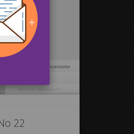
2
Storlekar på canvastavlor
3
Fler alternativ
Rama in canvastavlor
Skriva ut bilden på kanterna av din
canvastavla:
-No 22
Ja
Nej