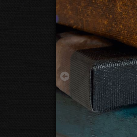
Jackson Pollock - Yellow and Black
24.38 €
Starting from
3D
canvas view