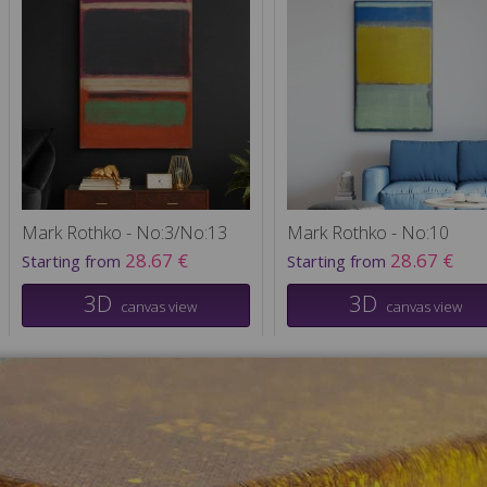
Mark Rothko - No:3/No:13
Mark Rothko - No:10
28.67 €
28.67 €
Starting from
Starting from
3D
3D
canvas view
canvas view