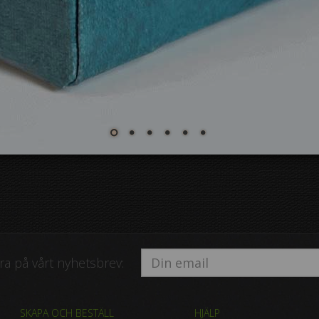
a på vårt nyhetsbrev:
SKAPA OCH BESTÄLL
HJÄLP