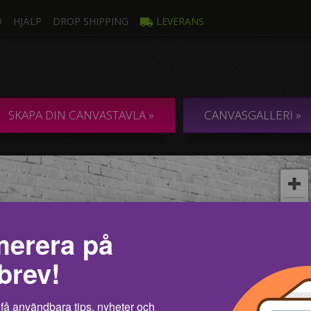
O
HJÄLP
DROP SHIPPING
LEVERANS
oto
Fle
ANVASTAVLOR I
COLLAGE / KOM
SKAPA DIN CANVASTAVLA »
CANVASGALLERI »
d ett foto
erera på
brev!
få användbara tips, nyheter och