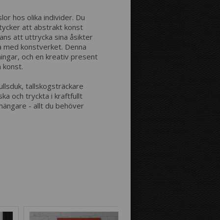
Avstånd mellan bilderna:
or hos olika individer. Du
 tycker att abstrakt konst
ns att uttrycka sina åsikter
Avstånd till kanterna:
ga med konstverket. Denna
ingar, och en kreativ present
n konst.
Bild på canvastavlans kanter:
llsduk, tallskogsträckare
a och tryckta i kraftfullt
hängare - allt du behöver
Spegeleffekt
Som fortsättning
på bilden
Bakgrundsfärg: