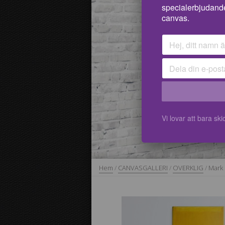
specialerbjudand
canvas.
Vi lovar att bara s
Hem
/
CANVASGALLERI
/
OVERKLIG
/
Mark 