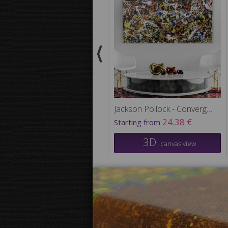
Jackson Pollock - Convergence
24.38 €
Starting from
3D
canvas view