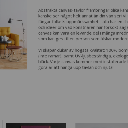
Abstrakta canvas-tavlor frambringar olika känsl
kanske ser något helt annat än din vän ser! Vi
fångar folkets uppmärksamhet - alla har en cha
och idéer om vad konstnären har försökt sä
canvas kan vara en levande del i många inredn
som kan ges till en person som älskar moder
Vi skapar dukar av högsta kvalitet: 100% bomu
(inre ramar), samt UV-ljusbeständiga, ekologisk
bläck. Varje canvas kommer med installerade 
göra är att hänga upp tavlan och njuta!