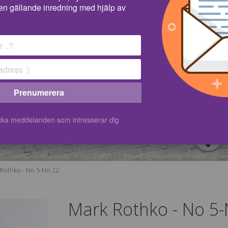
en gällande inredning med hjälp av
Prenumerera
kicka meddelanden som intresserar dig
Rothko - No 5-No 22
Mark Rothko - No 5