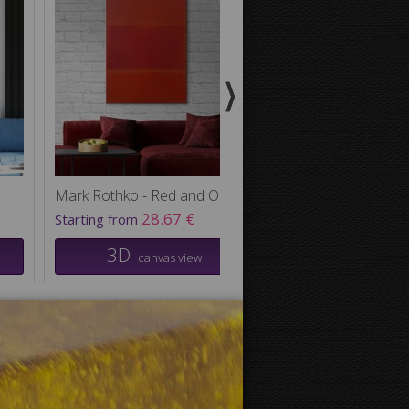
Mark Rothko - Red and Orange
28.67 €
24.38
Starting from
Starting from
3D
3D
canvas view
canvas v