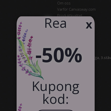
Om oss
Varför Canvasway.com
Produktkvalitet
​Rea
x
Omdömen
Kontakt
text_business
-50%
SIA Canvas WAY
Brīvības gatve 323, Rīga, 3.stā
info@canvasway.com
+371 27071150
Kupong
kod: