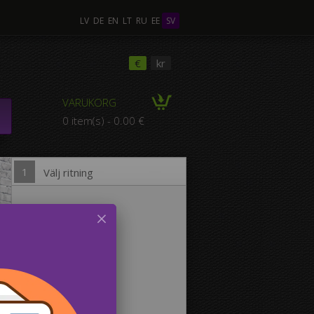
LV
DE
EN
LT
RU
EE
SV
ra Foton
€
kr
VARUKORG
POSITION med flera
0 item(s) - 0.00 €
foton
1
Välj ritning