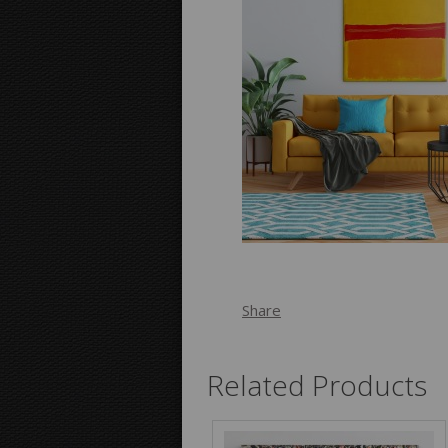
Share
Related Products