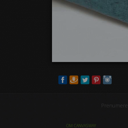
Prenumerer
OM CANVASWAY