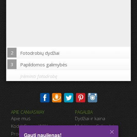
2
Fotodrobių dydžiai
3
Papildomos galimybės
Įrėminti fotodrobę
Spausdinti nuotrauką drobės kraštuose:
APIE CANVASWAY
PAGALBA
Taip
Ne
Apie mus
Dydžiai ir kaina
Atstumas tarp nuotraukų:
Kodėl CanvasWAY
Mokėjimo Galimybės
Produkto Kokybė
Pristatymas
Gauti naujienas!