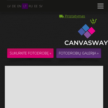
LV
DE
EN
LT
RU
EE
SV
Pristatymas
Kelios Nuotraukos
KOLIAŽAS / KOMPOZICIJA iš kelių Nuotraukų
SUKURKITE FOTODROBĘ »
FOTODROBIŲ GALERIJA »