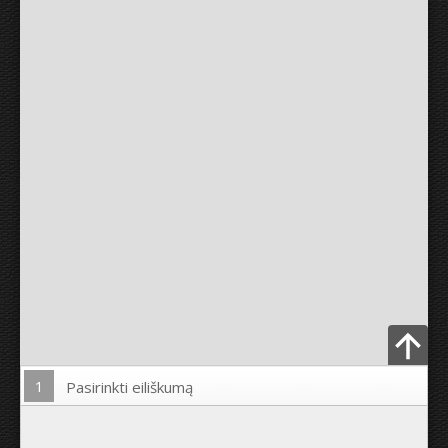
1
Pasirinkti eiliškumą
Įkelti nuotrauką