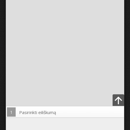
1
Pasirinkti eiliškumą
Įkelti nuotrauką