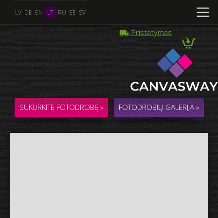
LV
DE
EN
LT
RU
EE
SV
Pristatymas
Kelios Nuotraukos
KOLIAŽAS / KOMPOZICIJA iš kelių Nuotraukų
SUKURKITE FOTODROBĘ »
FOTODROBIŲ GALERIJA »