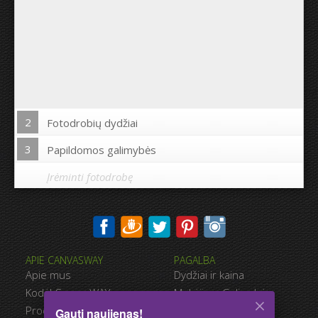
2
Fotodrobių dydžiai
3
Papildomos galimybės
Įrėminti fotodrobę
Spausdinti nuotrauką drobės kraštuose:
APIE CANVASWAY
PAGALBA
Taip
Ne
Apie mus
Dydžiai ir kaina
Atstumas tarp nuotraukų:
Kodėl CanvasWAY
Mokėjimo Galimybės
Produkto Kokybė
Pristatymas
Gauti naujienas!