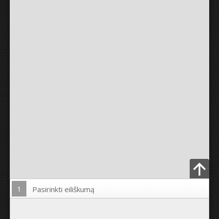
1
Pasirinkti eiliškumą
Įkelti nuotrauką