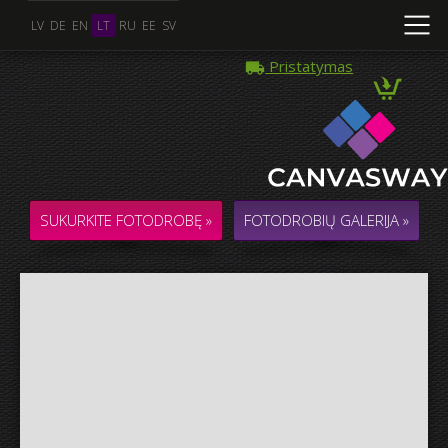
LV
DE
EN
LT
RU
EE
SV
Pristatymas
Kelios Nuotraukos
KOLIAŽAS / KOMPOZICIJA iš kelių Nuotraukų
SUKURKITE FOTODROBĘ »
FOTODROBIŲ GALERIJA »