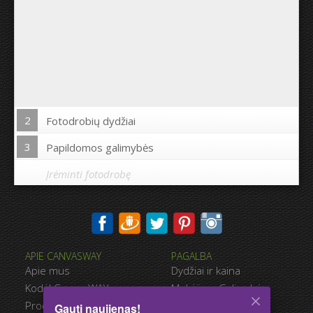
2
Fotodrobių dydžiai
3
Papildomos galimybės
Įrėminti fotodrobę
Spausdinti nuotrauką drobės kraštuose:
APIE CANVASWAY
PAGALBA
Taip
Ne
Apie mus
Dydžiai ir kaina
Atstumas tarp nuotraukų:
Kodėl CanvasWAY
Mokėjimo Galimybės
Produkto Kokybė
Pristatymas
Gauti naujienas!