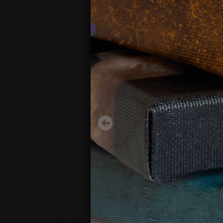
Abstract purple shapes
38.75 €
Pradėti nuo:
3D
fotodrobės vaizdas