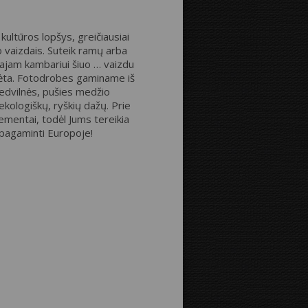
kultūros lopšys, greičiausiai
Atstumas iki kraštų:
 vaizdais. Suteik ramų arba
jam kambariui šiuo … vaizdu
ebėta. Fotodrobes gaminame iš
edvilnės, pušies medžio
Drobės krašteliai:
ekologiškų, ryškių dažų. Prie
ementai, todėl Jums tereikia
 pagaminti Europoje!
Veidrodinis
Kaip nuotraukos
vaizdas
pratęsimas
Fono spalva: