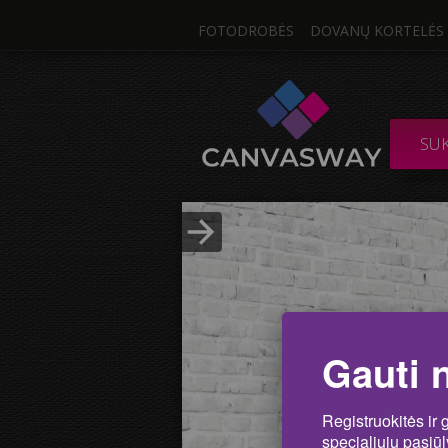
FOTODROBĖS
DOVANŲ KORTELĖS
Viena Nuo
DROBĖ / SUDĖTIN
SU
Nuotrau
Įkelti nuotrauką
Gauti 
Registruokitės ir 
specialiųjų pasiū