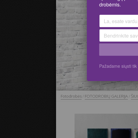
drobėmis.
Pažadame siųsti ti
Fotodrobės
/
FOTODROBIŲ GALERIJA
/
ŠIU