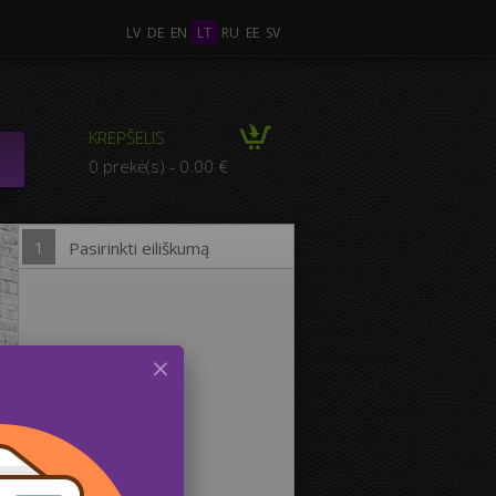
LV
DE
EN
LT
RU
EE
SV
 Nuotraukos
KREPŠELIS
MPOZICIJA iš kelių
0 prekė(s) - 0.00 €
otraukų
1
Pasirinkti eiliškumą