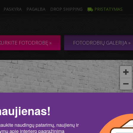
PASKYRA
PAGALBA
DROP SHIPPING
PRISTATYMAS
trauka
Kelios
Ė DROBĖ iš 1
KOLIAŽAS / KO
KURKITE FOTODROBĘ »
FOTODROBIŲ GALERIJA »
kos
Nu
naujienas!
gaukite naudingų patarimų, naujienų ir
lymų apie interjero pagražinimą