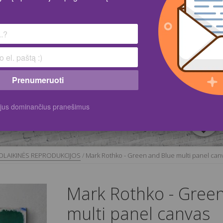
Prenumeruoti
k jus dominančius pranešimus
OLAIKINĖS REPRODUKCIJOS
/
Mark Rothko - Green and Blue multi panel can
Mark Rothko - Gree
multi panel canvas