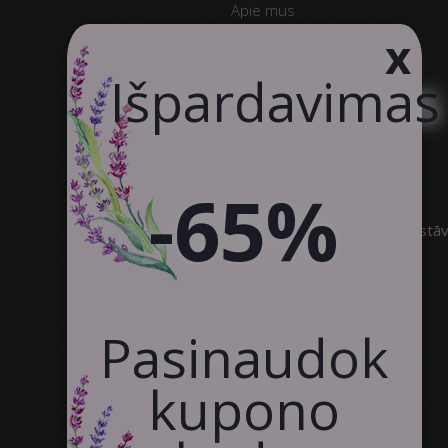
Apie mus
x
Kodėl CanvasWAY
Produkto Kokybė
Išpardavimas
Klientų Atsiliepimai
Susisiekite
Bendradarbiavimas
-65%
SIA Canvas WAY
Brīvības gatve 323, Rīga, 3.stā
info@canvasway.com
+371 27071150
Pasinaudok
kupono