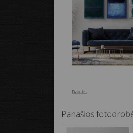
Dalintis
Panašios fotodrob