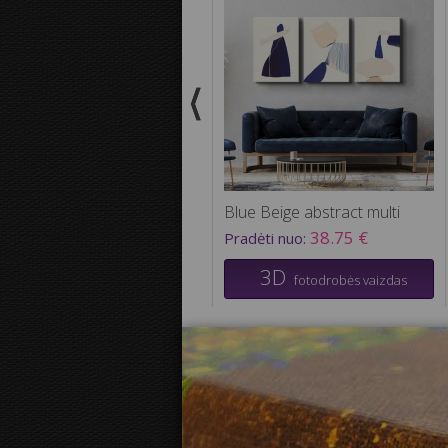
Blue Beige abstract multi
38.75 €
Pradėti nuo:
3D
fotodrobės vaizdas