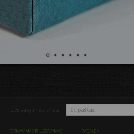
Užsisakyti naujienas:
FORMAVIMAS IR UŽSAKYMAS
PAGALBA