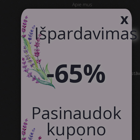
Apie mus
x
Kodėl CanvasWAY
Produkto Kokybė
Išpardavimas
Klientų Atsiliepimai
Susisiekite
Bendradarbiavimas
-65%
SIA Canvas WAY
Brīvības gatve 323, Rīga, 3.stā
info@canvasway.com
+371 27071150
Pasinaudok
kupono