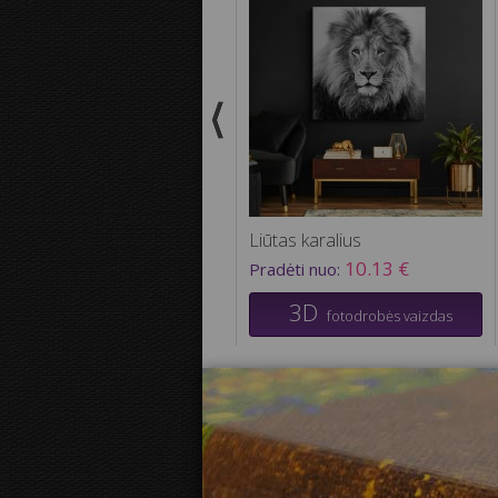
Liūtas karalius
10.13 €
Pradėti nuo:
3D
fotodrobės vaizdas