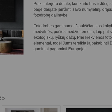
Puiki interjero detalė, kuri kartu bus ir Jūsų s
pageidaujate įamžinti savo numylėtinį, drąsi
fotodrobę galimybe.
Fotodrobes gaminame iš aukščiausios kokybė
medvilnės, pušies medžio rėmelių, taip pat s
ekologiškų, ryškių dažų. Prie kiekvienos foto
elementai, todėl Jums tereikia ją pakabinti!
gaminiai pagaminti Europoje!
ės