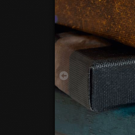
Juoda ir balta pelėda
12.92 €
Pradėti nuo:
3D
fotodrobės vaizdas