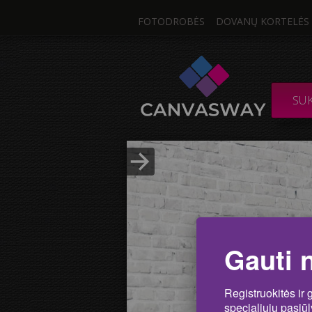
FOTODROBĖS
DOVANŲ KORTELĖS
Viena Nuo
DROBĖ / SUDĖTIN
SU
Nuotrau
Įkelti nuotrauką
Gauti 
Registruokitės ir 
specialiųjų pasiū