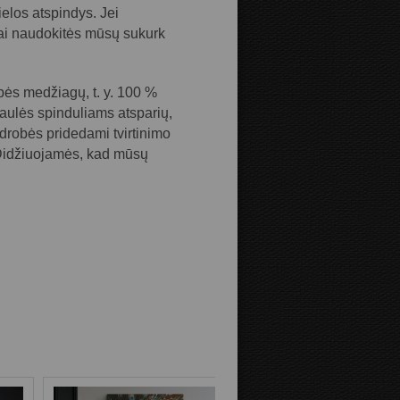
ielos atspindys. Jei 
ai naudokitės mūsų sukurk 
Atstumas iki kraštų:
s medžiagų, t. y. 100 % 
aulės spinduliams atsparių, 
Drobės krašteliai:
drobės pridedami tvirtinimo 
 Didžiuojamės, kad mūsų 
Veidrodinis
Kaip nuotraukos
vaizdas
pratęsimas
Fono spalva: