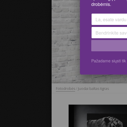
drobėmis.
Pažadame siųsti ti
Fotodrobės
/
Juodai baltas tigras