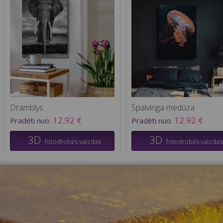
Dramblys
Spalvinga medūza
12.92 €
12.92 €
Pradėti nuo:
Pradėti nuo:
3D
3D
fotodrobės vaizdas
fotodrobės vaizdas