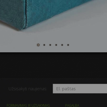
Užsisakyti naujienas:
FORMAVIMAS IR UŽSAKYMAS
PAGALBA