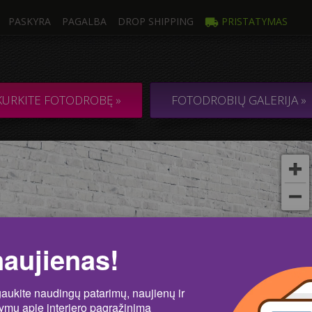
PASKYRA
PAGALBA
DROP SHIPPING
PRISTATYMAS
trauka
Kelios
Ė DROBĖ iš 1
KOLIAŽAS / KO
KURKITE FOTODROBĘ »
FOTODROBIŲ GALERIJA »
kos
Nu
naujienas!
gaukite naudingų patarimų, naujienų ir
lymų apie interjero pagražinimą