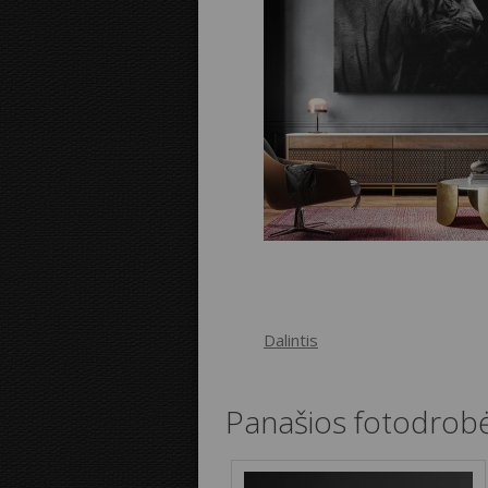
Dalintis
Panašios fotodrob