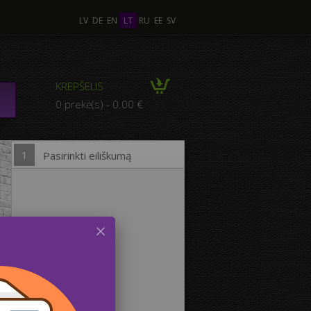
LV
DE
EN
LT
RU
EE
SV
 Nuotraukos
KREPŠELIS
MPOZICIJA iš kelių
0 prekė(s) - 0.00 €
otraukų
1
Pasirinkti eiliškumą