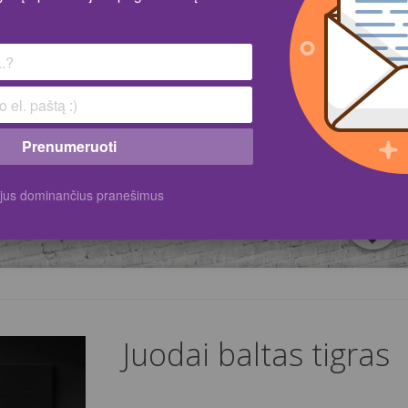
Prenumeruoti
k jus dominančius pranešimus
Juodai baltas tigras