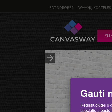
FOTODROBĖS
DOVANŲ KORTELĖS
Viena Nuo
DROBĖ / SUDĖTIN
SU
Nuotrau
Įkelti nuotrauką
Gauti 
Registruokitės ir 
specialiųjų pasiū