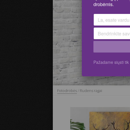
drobėmis.
Pažadame siųsti ti
Fotodrobės
/
Rudens ragai