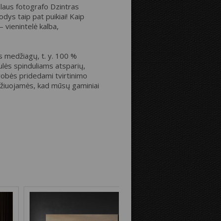
nalaus fotografo Dzintras
dys taip pat puikiai! Kaip
 vienintelė kalba,
Atstumas iki kraštų:
 medžiagų, t. y. 100 %
ulės spinduliams atsparių,
Drobės krašteliai:
robės pridedami tvirtinimo
idžiuojamės, kad mūsų gaminiai
Veidrodinis
Kaip nuotraukos
vaizdas
pratęsimas
Fono spalva: