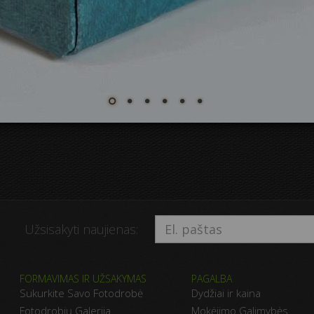
Užsisakyti naujienas:
FORMAVIMAS IR UŽSAKYMAS
PAGALBA
Sukurkite Savo Fotodrobė
Dydžiai ir kaina
Fotodrobių Galerija
Mokėjimo Galimybės