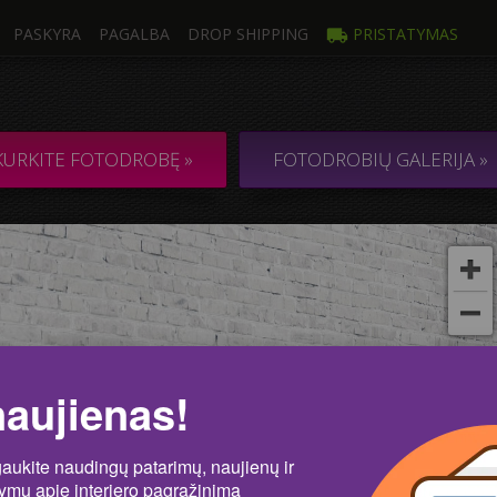
PASKYRA
PAGALBA
DROP SHIPPING
PRISTATYMAS
trauka
Kelios
Ė DROBĖ iš 1
KOLIAŽAS / KO
KURKITE FOTODROBĘ »
FOTODROBIŲ GALERIJA »
kos
Nu
naujienas!
gaukite naudingų patarimų, naujienų ir
lymų apie interjero pagražinimą