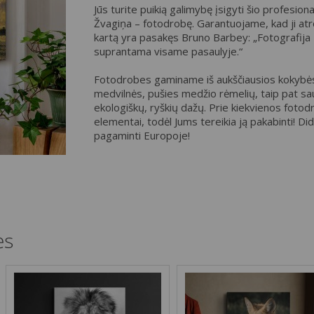
Jūs turite puikią galimybę įsigyti šio profesio
Žvagiņa – fotodrobę. Garantuojame, kad ji atro
kartą yra pasakęs Bruno Barbey: „Fotografija –
suprantama visame pasaulyje.“
Fotodrobes gaminame iš aukščiausios kokybės
medvilnės, pušies medžio rėmelių, taip pat sa
ekologiškų, ryškių dažų. Prie kiekvienos fotod
elementai, todėl Jums tereikia ją pakabinti! D
pagaminti Europoje!
ės