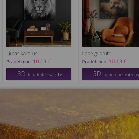
Liūtas karalius
Lapė gudrutė
10.13 €
10.13 €
Pradėti nuo:
Pradėti nuo:
3D
3D
fotodrobės vaizdas
fotodrobės vaizdas