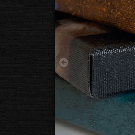
Šuo sniege
12.92 €
Pradėti nuo:
3D
fotodrobės vaizdas