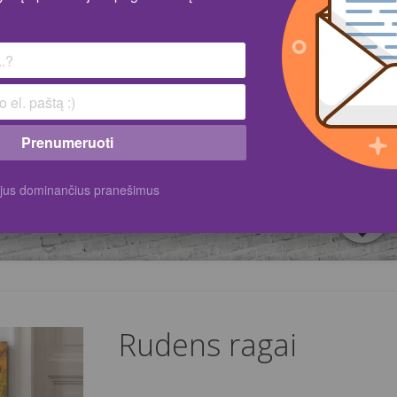
Prenumeruoti
k jus dominančius pranešimus
Rudens ragai