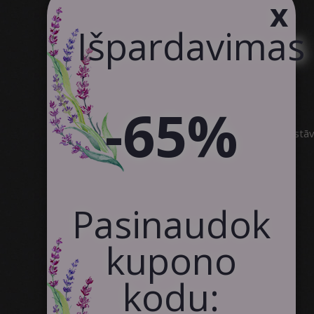
x
Produkto Kokybė
Išpardavimas
Klientų Atsiliepimai
Susisiekite
Bendradarbiavimas
-65%
SIA Canvas WAY
Brīvības gatve 323, Rīga, 3.stā
info@canvasway.com
+371 27071150
Pasinaudok
kupono
kodu: