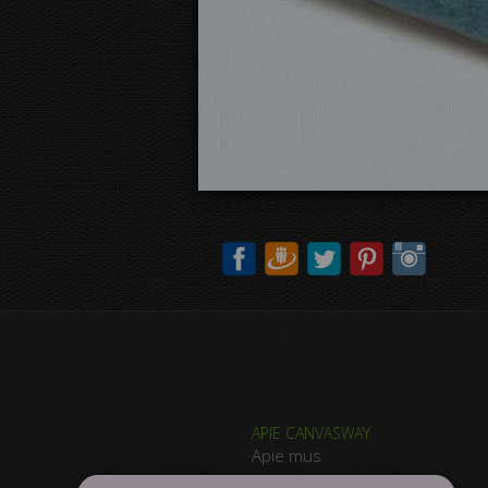
APIE CANVASWAY
Apie mus
Kodėl CanvasWAY