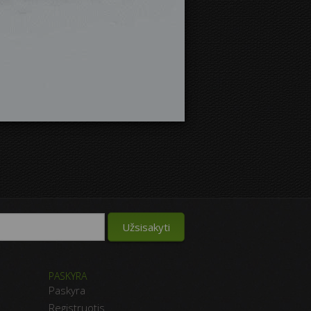
PASKYRA
Paskyra
Registruotis