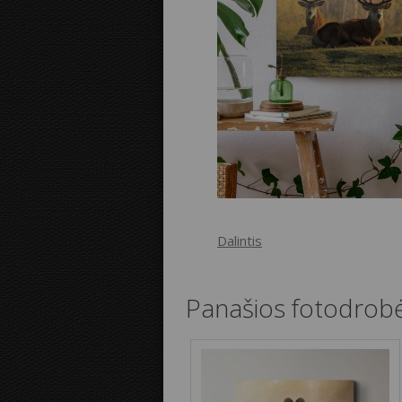
Dalintis
Panašios fotodrob