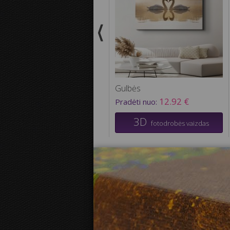
Gulbės
12.92 €
Pradėti nuo:
3D
fotodrobės vaizdas