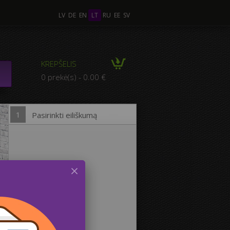
LV
DE
EN
LT
RU
EE
SV
 Nuotraukos
KREPŠELIS
MPOZICIJA iš kelių
0 prekė(s) - 0.00 €
otraukų
1
Pasirinkti eiliškumą