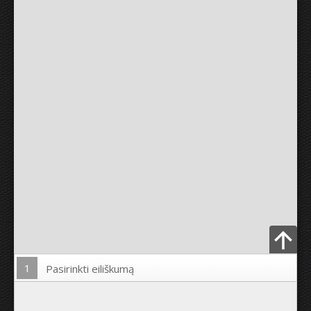
1
Pasirinkti eiliškumą
Įkelti nuotrauką