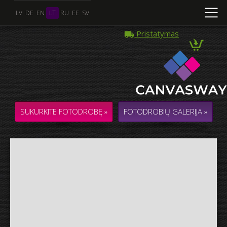
LV
DE
EN
LT
RU
EE
SV
Pristatymas
Kelios Nuotraukos
KOLIAŽAS / KOMPOZICIJA iš kelių Nuotraukų
SUKURKITE FOTODROBĘ »
FOTODROBIŲ GALERIJA »