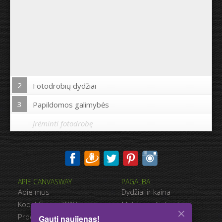
2
Fotodrobių dydžiai
3
Papildomos galimybės
Įrėminti fotodrobę
Spausdinti nuotrauką drobės kraštuose:
APIE CANVASWAY
PAGALBA
Taip
Ne
Apie mus
Dydžiai ir kaina
Atstumas tarp nuotraukų:
Kodėl CanvasWAY
Mokėjimo Galimybės
Produkto Kokybė
Pristatymas
Gauti naujienas!