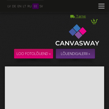
LV
DE
EN
LT
RU
EE
SV
Tarne
Mitu Foto
KOLLAAŽ / KOMPOSITSIOON mitmest Fotost
LOO FOTOLÕUEND »
LÕUENDIGALERII »