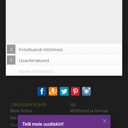
2
Fotolõuendi mõõtmed
3
Lisavõimalused
Raami fotolõuend
Trükkida pilt fotolõuendi äärtele:
CANVASWAY KOHTA
ABI
Jah
Ei
Meie Kohta
Mõõtmed ja hinnad
Kaugus piltide vahel:
Miks CanvasWAY
Maksevõimalused
Telli meie uudiskiri!
Toote Kvaliteet
Tarnimise viisid