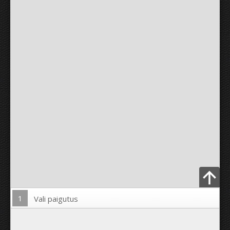
1
Vali paigutus
Lae pilt üles