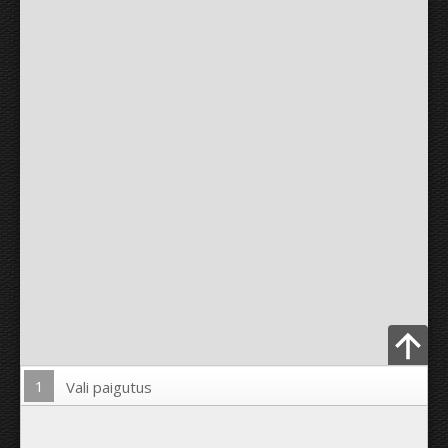
1
Vali paigutus
Lae pilt üles