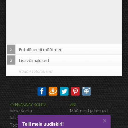
2
Fotolõuendi mõõtmed
3
Lisavõimalused
Raami fotolõuend
Trükkida pilt fotolõuendi äärtele:
CANVASWAY KOHTA
ABI
Jah
Ei
Meie Kohta
Mõõtmed ja hinnad
Kaugus piltide vahel:
Miks CanvasWAY
Maksevõimalused
Telli meie uudiskiri!
Toote Kvaliteet
Tarnimise viisid