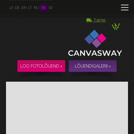
LV
DE
EN
LT
RU
EE
SV
Tarne
Mitu Foto
KOLLAAŽ / KOMPOSITSIOON mitmest Fotost
LOO FOTOLÕUEND »
LÕUENDIGALERII »