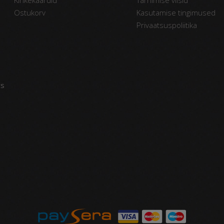
Ostukorv
Kasutamise tingimused
Privaatsuspoliitika
vs