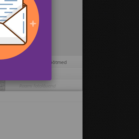
2
Fotolõuendi mõõtmed
3
Lisavõimalused
Raami fotolõuend
Trükkida pilt fotolõuendi äärtele:
Jah
Ei
Kaugus piltide vahel: