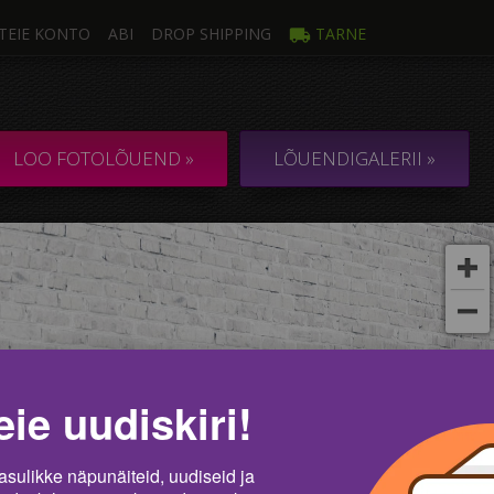
TEIE KONTO
ABI
DROP SHIPPING
TARNE
oto
Mi
ULTILÕUEND 1
KOLLAAŽ / KOM
LOO FOTOLÕUEND »
LÕUENDIGALERII »
t
eie uudiskiri!
asulikke näpunäiteid, uudiseid ja