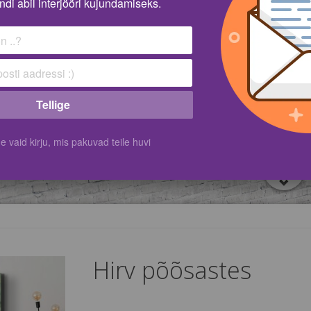
ndi abil interjööri kujundamiseks.
Tellige
vaid kirju, mis pakuvad teile huvi
Hirv põõsastes