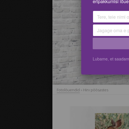
eripakkumisi lõue
Lubame, et saadame 
Fotolõuendid
»
Hirv põõsastes