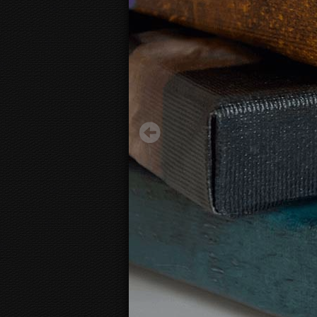
Sebra
14.20 €
Alates:
3D
Fotolõuendi vaade