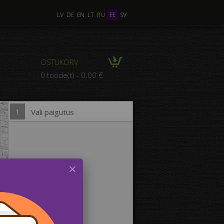
LV
DE
EN
LT
RU
EE
SV
tu Foto
OSTUKORV
POSITSIOON mitmest
0 toode(t) - 0.00 €
Fotost
1
Vali paigutus