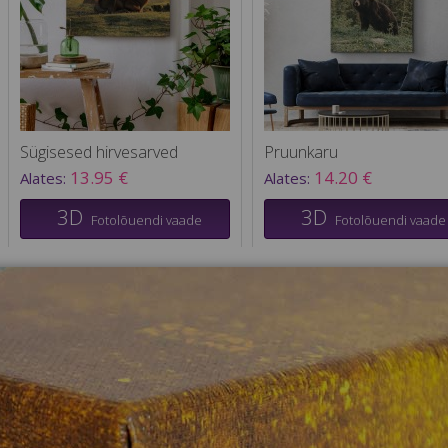
Sügisesed hirvesarved
Pruunkaru
13.95 €
14.20 €
Alates:
Alates:
3D
3D
Fotolõuendi vaade
Fotolõuendi vaade