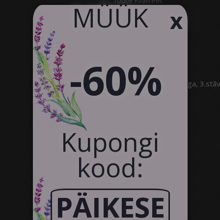
​MÜÜK
x
Klientide Tagasiside
Kontakt
Koostöö
-60%
SIA Canvas WAY
Brīvības gatve 323, Rīga, 3.stā
info@canvasway.com
+371 27071150
Kupongi
kood:
PÄIKESE