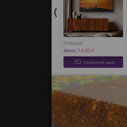
Hobused
14.20 €
Alates:
3D
Fotolõuendi vaade