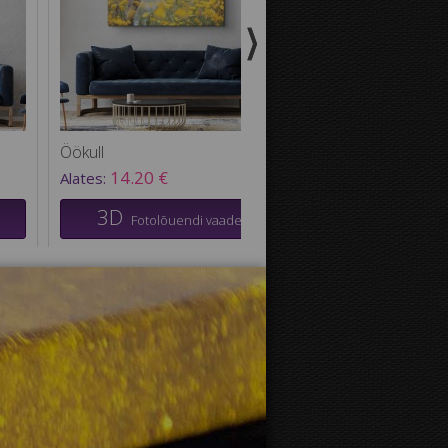
Öökull
14.20 €
Alates:
3D
Fotolõuendi vaade