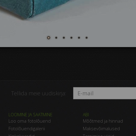
Tellida meie uudiskirja:
LOOMINE JA SAATMINE
ABI
Loo oma fotolõuend
Mõõtmed ja hinnad
Fotolõuendigalerii
Maksevõimalused
Kinkekaardid
Tarnimise viisid