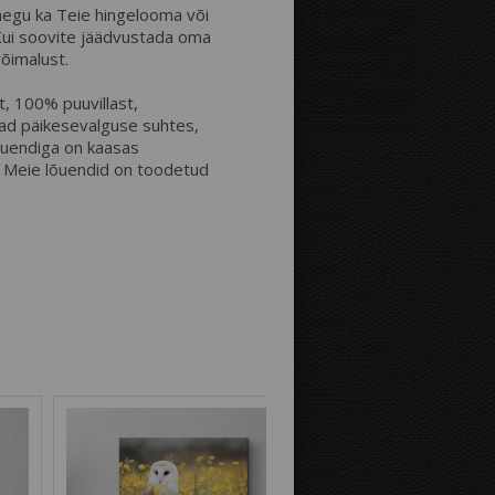
taegu ka Teie hingelooma või
ui soovite jäädvustada oma
Kaugus äärtest:
võimalust.
, 100% puuvillast,
ad päikesevalguse suhtes,
Pilt fotolõuendi äärtel:
lõuendiga on kaasas
a! Meie lõuendid on toodetud
Peegelpilt
Pildi jätkumine
Tausta värvus: