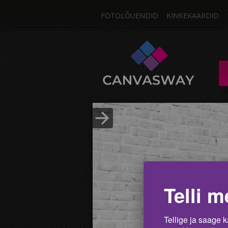
FOTOLÕUENDID
KINKEKAARDID
Üks F
FOTOLÕUEND / M
Fotos
Lae pilt üles
Telli m
Tellige ja saage k