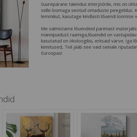
Suurepärane täiendus interjöörile, mis on üh
selle loomaga seotud omaduste peegeldus. K
lemmikut, kasutage kindlasti lõuendi loomise 
Me valmistame lõuendeid parimast materjalist
männipuidust raamiga,lõuendid on vastupidav
kasutatud on ökoloogilisi, erksaid värve. Iga 
kinnitused, Teil jääb see vaid seinale riputad
Euroopas!
ndid