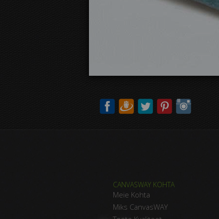
CANVASWAY KOHTA
Meie Kohta
Miks CanvasWAY
Toote Kvaliteet