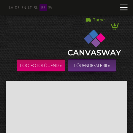
LV
DE
EN
LT
RU
EE
SV
Tarne
Mitu Foto
KOLLAAŽ / KOMPOSITSIOON mitmest Fotost
LOO FOTOLÕUEND »
LÕUENDIGALERII »