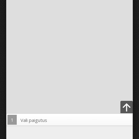
1
Vali paigutus
Lae pilt üles