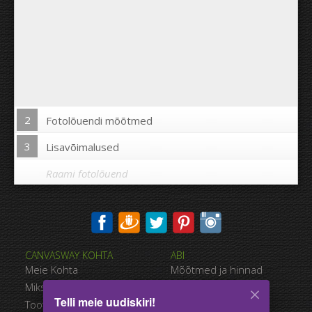
2
Fotolõuendi mõõtmed
3
Lisavõimalused
Raami fotolõuend
Trükkida pilt fotolõuendi äärtele:
CANVASWAY KOHTA
ABI
Jah
Ei
Meie Kohta
Mõõtmed ja hinnad
Kaugus piltide vahel:
Miks CanvasWAY
Maksevõimalused
Telli meie uudiskiri!
Toote Kvaliteet
Tarnimise viisid