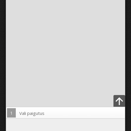
1
Vali paigutus
Lae pilt üles