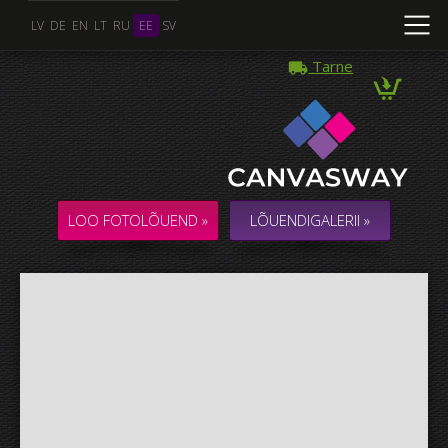
LV
DE
EN
LT
RU
EE
SV
Tarne
Mitu Foto
KOLLAAŽ / KOMPOSITSIOON mitmest Fotost
LOO FOTOLÕUEND »
LÕUENDIGALERII »