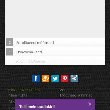
2
Fotolõuendi mõõtmed
3
Lisavõimalused
Raami fotolõuend
Trükkida pilt fotolõuendi äärtele:
CANVASWAY KOHTA
ABI
Jah
Ei
Meie Kohta
Mõõtmed ja hinnad
Kaugus piltide vahel:
Miks CanvasWAY
Maksevõimalused
Telli meie uudiskiri!
Toote Kvaliteet
Tarnimise viisid