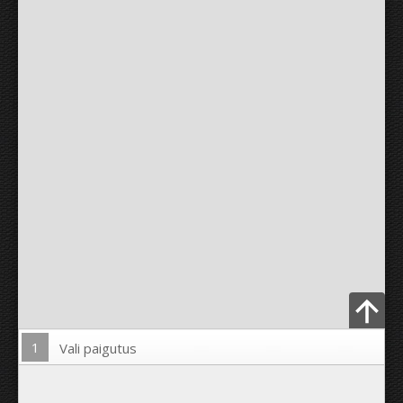
1
Vali paigutus
Lae pilt üles