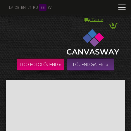
LV
DE
EN
LT
RU
EE
SV
Tarne
Mitu Foto
KOLLAAŽ / KOMPOSITSIOON mitmest Fotost
LOO FOTOLÕUEND »
LÕUENDIGALERII »