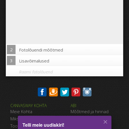
2
Fotolõuendi mõõtmed
3
Lisavõimalused
Raami fotolõuend
Trükkida pilt fotolõuendi äärtele:
CANVASWAY KOHTA
ABI
Jah
Ei
Meie Kohta
Mõõtmed ja hinnad
Kaugus piltide vahel:
Miks CanvasWAY
Maksevõimalused
Telli meie uudiskiri!
Toote Kvaliteet
Tarnimise viisid