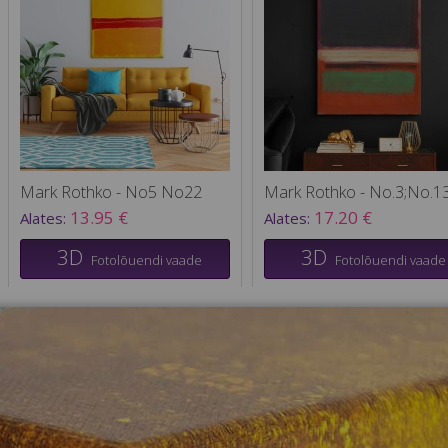
Mark Rothko - No5 No22
Mark Rothko - No.3;No.1
13.95 €
17.20 €
Alates:
Alates:
3D
3D
Fotolõuendi vaade
Fotolõuendi vaade