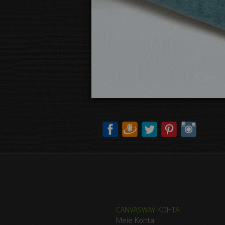
CANVASWAY KOHTA
Meie Kohta