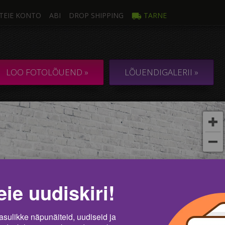
TEIE KONTO
ABI
DROP SHIPPING
TARNE
oto
Mi
ULTILÕUEND 1
KOLLAAŽ / KOM
LOO FOTOLÕUEND »
LÕUENDIGALERII »
t
eie uudiskiri!
asulikke näpunäiteid, uudiseid ja