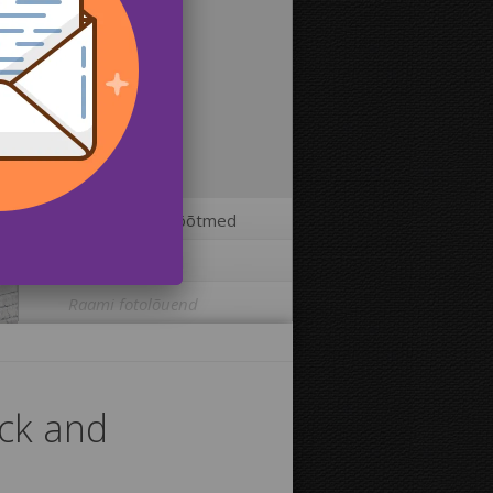
2
Fotolõuendi mõõtmed
3
Lisavõimalused
Raami fotolõuend
Trükkida pilt fotolõuendi äärtele:
ack and
Jah
Ei
Kaugus piltide vahel: