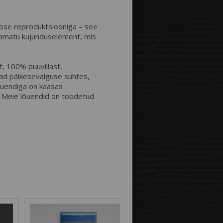
Kaugus äärtest:
teose reproduktsiooniga – see
damatu kujunduselement, mis
Pilt fotolõuendi äärtel:
, 100% puuvillast,
ad päikesevalguse suhtes,
lõuendiga on kaasas
a! Meie lõuendid on toodetud
Peegelpilt
Pildi jätkumine
Tausta värvus: