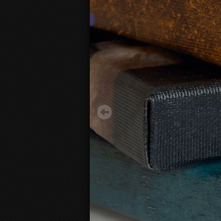
Mark Rothko - Red and Orange
17.20 €
Alates:
3D
Fotolõuendi vaade