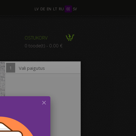
LV
DE
EN
LT
RU
EE
SV
tu Foto
OSTUKORV
POSITSIOON mitmest
0 toode(t) - 0.00 €
Fotost
1
Vali paigutus