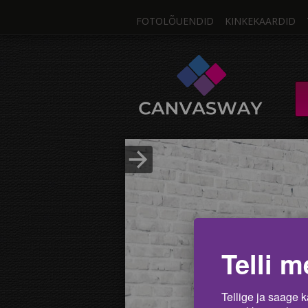
FOTOLÕUENDID
KINKEKAARDID
Üks F
FOTOLÕUEND / M
Fotos
Lae pilt üles
Telli m
Tellige ja saage k