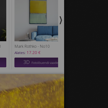
3
Mark Rothko - No10
17.20 €
Alates:
3D
Fotolõuendi vaade