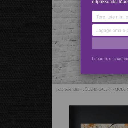
eripakkumisi lõue
Lubame, et saadame 
Fotolõuendid
»
LÕUENDIGALERII
»
MODER