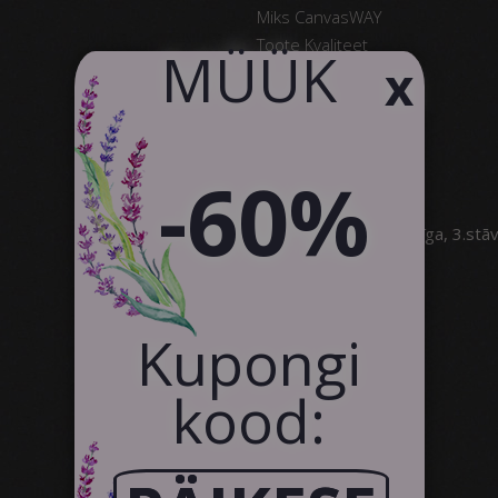
Miks CanvasWAY
Toote Kvaliteet
​MÜÜK
x
Klientide Tagasiside
Kontakt
Koostöö
-60%
SIA Canvas WAY
Brīvības gatve 323, Rīga, 3.stā
info@canvasway.com
+371 27071150
Kupongi
kood: