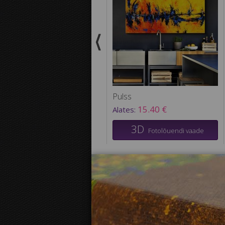
Pulss
15.40 €
Alates:
3D
Fotolõuendi vaade