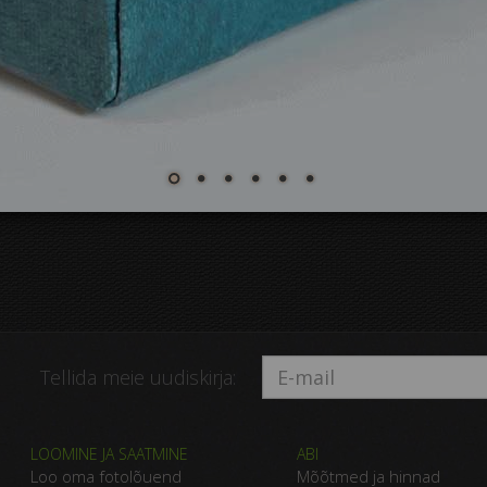
Tellida meie uudiskirja:
LOOMINE JA SAATMINE
ABI
Loo oma fotolõuend
Mõõtmed ja hinnad