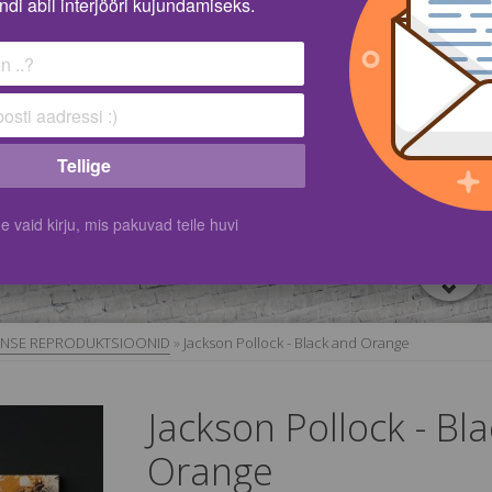
ndi abil interjööri kujundamiseks.
Tellige
vaid kirju, mis pakuvad teile huvi
NSE REPRODUKTSIOONID
»
Jackson Pollock - Black and Orange
Jackson Pollock - Bl
Orange