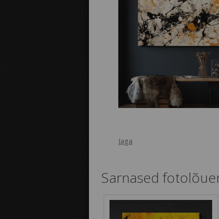
Jaga
Sarnased fotolõue