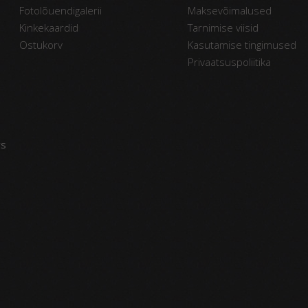
Fotolõuendigalerii
Maksevõimalused
Kinkekaardid
Tarnimise viisid
Ostukorv
Kasutamise tingimused
Privaatsuspoliitika
vs