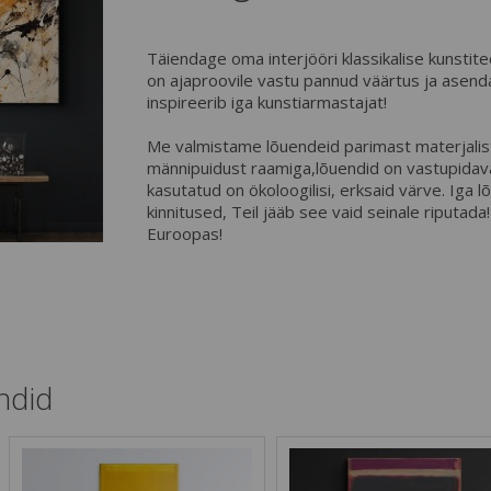
Täiendage oma interjööri klassikalise kunsti
on ajaproovile vastu pannud väärtus ja asen
inspireerib iga kunstiarmastajat!
Me valmistame lõuendeid parimast materjalist
männipuidust raamiga,lõuendid on vastupidav
kasutatud on ökoloogilisi, erksaid värve. Iga 
kinnitused, Teil jääb see vaid seinale riputad
Euroopas!
ndid