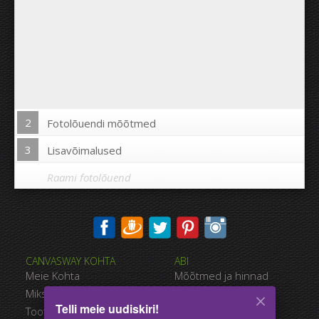
2
Fotolõuendi mõõtmed
3
Lisavõimalused
Raami fotolõuend
Trükkida pilt fotolõuendi äärtele:
CANVASWAY KOHTA
ABI
Jah
Ei
Meie Kohta
Mõõtmed ja hinnad
Kaugus piltide vahel:
Miks CanvasWAY
Maksevõimalused
Telli meie uudiskiri!
Toote Kvaliteet
Tarnimise viisid