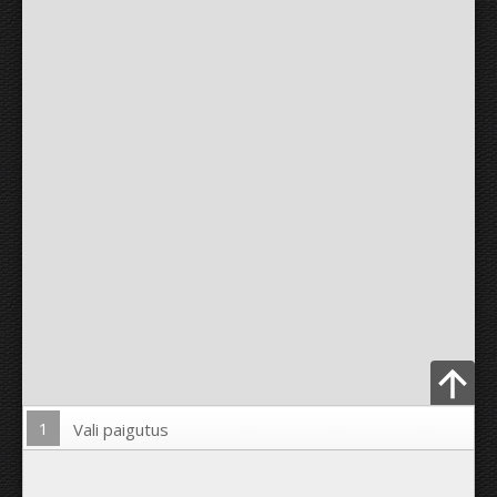
1
Vali paigutus
Lae pilt üles