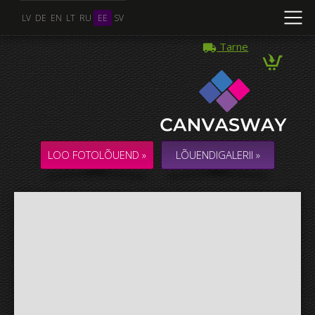
LV
DE
EN
LT
RU
EE
SV
Tarne
Mitu Foto
KOLLAAŽ / KOMPOSITSIOON mitmest Fotost
LOO FOTOLÕUEND »
LÕUENDIGALERII »