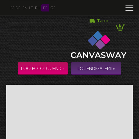
LV
DE
EN
LT
RU
EE
SV
Tarne
Mitu Foto
KOLLAAŽ / KOMPOSITSIOON mitmest Fotost
LOO FOTOLÕUEND »
LÕUENDIGALERII »