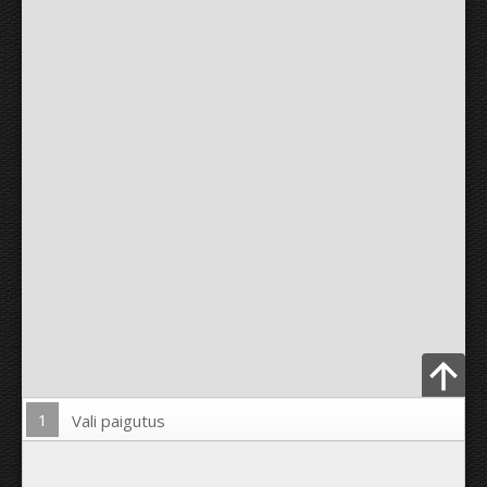
1
Vali paigutus
Lae pilt üles