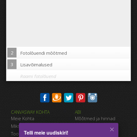
2
Fotolõuendi mõõtmed
3
Lisavõimalused
Raami fotolõuend
Trükkida pilt fotolõuendi äärtele:
CANVASWAY KOHTA
ABI
Jah
Ei
Meie Kohta
Mõõtmed ja hinnad
Kaugus piltide vahel:
Miks CanvasWAY
Maksevõimalused
Telli meie uudiskiri!
Toote Kvaliteet
Tarnimise viisid