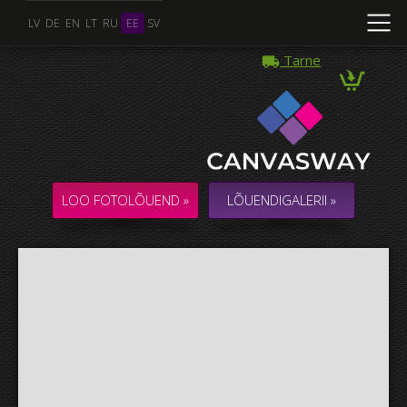
LV
DE
EN
LT
RU
EE
SV
Tarne
Mitu Foto
KOLLAAŽ / KOMPOSITSIOON mitmest Fotost
LOO FOTOLÕUEND »
LÕUENDIGALERII »