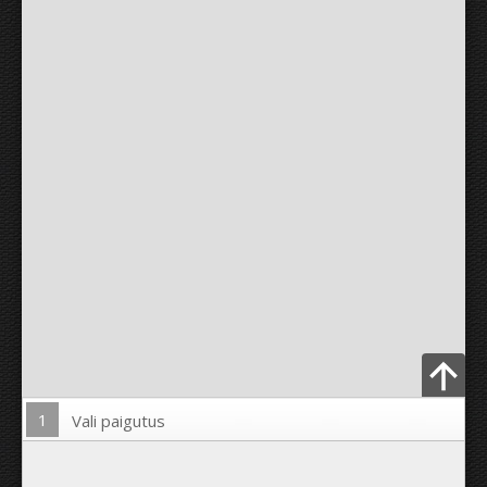
1
Vali paigutus
Lae pilt üles