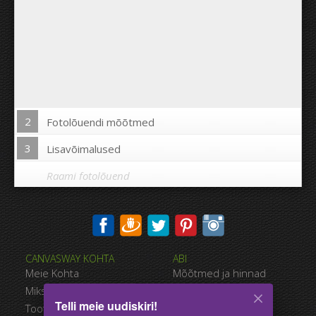
2
Fotolõuendi mõõtmed
3
Lisavõimalused
Raami fotolõuend
Trükkida pilt fotolõuendi äärtele:
CANVASWAY KOHTA
ABI
Jah
Ei
Meie Kohta
Mõõtmed ja hinnad
Kaugus piltide vahel:
Miks CanvasWAY
Maksevõimalused
Telli meie uudiskiri!
Toote Kvaliteet
Tarnimise viisid