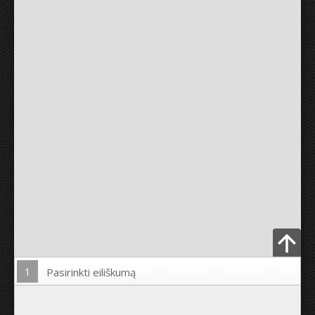
1
Pasirinkti eiliškumą
Įkelti nuotrauką