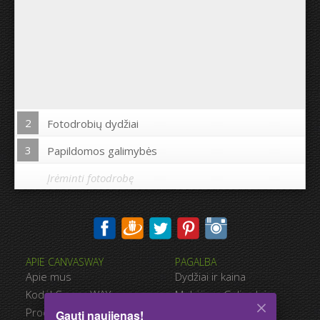
2
Fotodrobių dydžiai
3
Papildomos galimybės
Įrėminti fotodrobę
Spausdinti nuotrauką drobės kraštuose:
APIE CANVASWAY
PAGALBA
Taip
Ne
Apie mus
Dydžiai ir kaina
Atstumas tarp nuotraukų:
Kodėl CanvasWAY
Mokėjimo Galimybės
Produkto Kokybė
Pristatymas
Gauti naujienas!