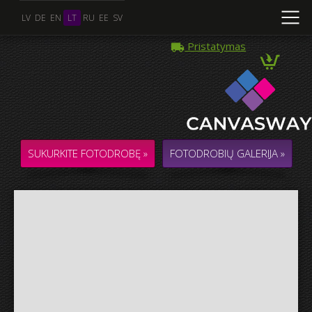
LV
DE
EN
LT
RU
EE
SV
Pristatymas
Kelios Nuotraukos
KOLIAŽAS / KOMPOZICIJA iš kelių Nuotraukų
SUKURKITE FOTODROBĘ »
FOTODROBIŲ GALERIJA »