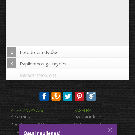
2
Fotodrobių dydžiai
3
Papildomos galimybės
Įrėminti fotodrobę
Spausdinti nuotrauką drobės kraštuose:
APIE CANVASWAY
PAGALBA
Taip
Ne
Apie mus
Dydžiai ir kaina
Atstumas tarp nuotraukų:
Kodėl CanvasWAY
Mokėjimo Galimybės
Produkto Kokybė
Pristatymas
Gauti naujienas!