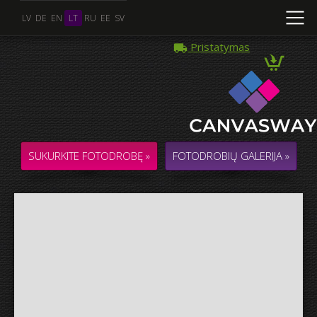
LV
DE
EN
LT
RU
EE
SV
Pristatymas
Kelios Nuotraukos
KOLIAŽAS / KOMPOZICIJA iš kelių Nuotraukų
SUKURKITE FOTODROBĘ »
FOTODROBIŲ GALERIJA »