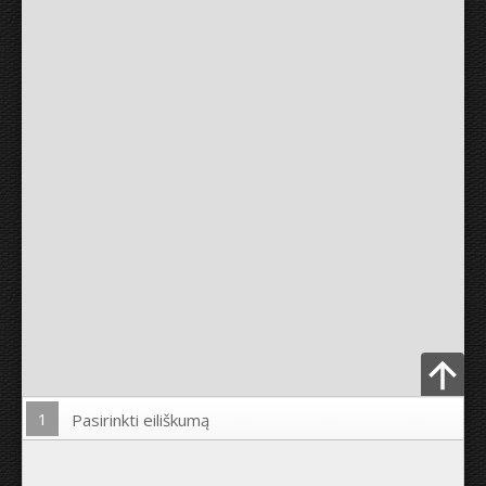
1
Pasirinkti eiliškumą
Įkelti nuotrauką