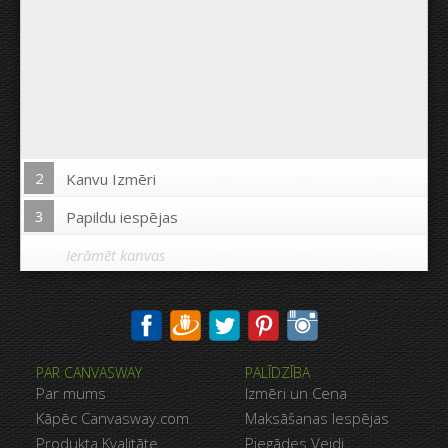
2
Kanvu Izmēri
3
Papildu iespējas
Ierāmēt kanvas
Drukāt uz kanvas malām:
PAR CANVASWAY
PALĪDZĪBA
Jā
Nē
Par mums
Izmēri un Cena
Attālums starp bildēm:
Kāpēc Canvasway.com
Maksāšanas Iespējas
Produkta Kvalitāte
Piegādes Veidi