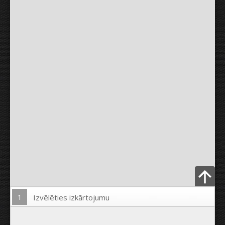
1
Izvēlēties izkārtojumu
Ielādēt Foto