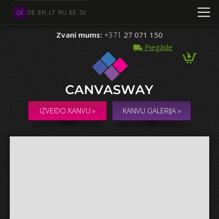
LV
DE
EN
LT
RU
EE
SV
Zvani mums:
+371
27 071 150
Piegāde
Vairāki Foto
KOLĀŽA / KOMPOZĪCIJA no vairākiem Foto
IZVEIDO KANVU »
KANVU GALERIJA »