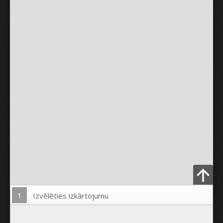
1
Izvēlēties izkārtojumu
Ielādēt Foto