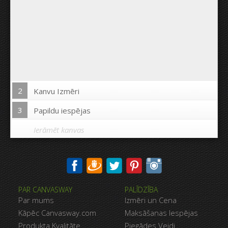
2
Kanvu Izmēri
3
Papildu iespējas
Ierāmēt kanvas
Drukāt uz kanvas malām:
PAR CANVASWAY
PALĪDZĪBA
Jā
Nē
Par mums
Izmēri un Cena
Attālums starp bildēm:
Kāpēc Canvasway.com
Maksāšanas Iespējas
Produkta Kvalitāte
Piegādes Veidi