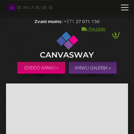
LV
DE
EN
LT
RU
EE
SV
Zvani mums:
+371
27 071 150
Piegāde
Vairāki Foto
KOLĀŽA / KOMPOZĪCIJA no vairākiem Foto
IZVEIDO KANVU »
KANVU GALERIJA »