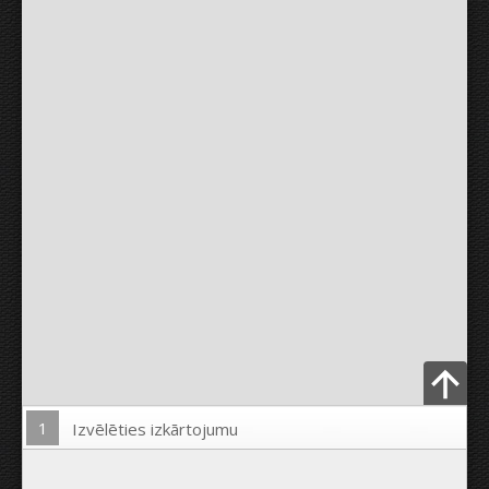
1
Izvēlēties izkārtojumu
Ielādēt Foto