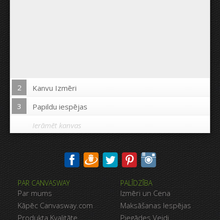
2
Kanvu Izmēri
3
Papildu iespējas
Ierāmēt kanvas
Drukāt uz kanvas malām:
PAR CANVASWAY
PALĪDZĪBA
Jā
Nē
Par mums
Izmēri un Cena
Attālums starp bildēm:
Kāpēc Canvasway.com
Maksāšanas Iespējas
Produkta Kvalitāte
Piegādes Veidi