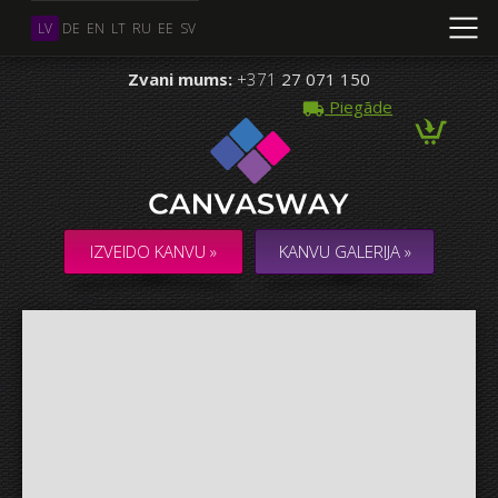
LV
DE
EN
LT
RU
EE
SV
Zvani mums:
+371
27 071 150
Piegāde
Vairāki Foto
KOLĀŽA / KOMPOZĪCIJA no vairākiem Foto
IZVEIDO KANVU »
KANVU GALERIJA »