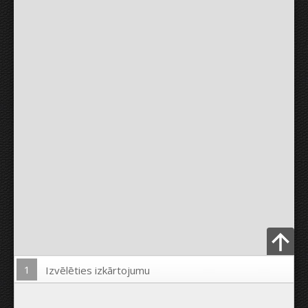
1
Izvēlēties izkārtojumu
Ielādēt Foto