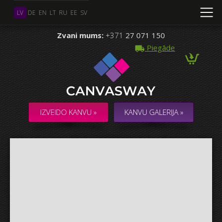
LV
DE
EN
LT
RU
EE
SV
Zvani mums:
+371
27 071 150
Piegāde
Vairāki Foto
KOLĀŽA / KOMPOZĪCIJA no vairākiem Foto
IZVEIDO KANVU »
KANVU GALERIJA »