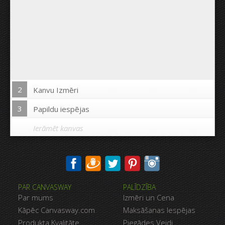
2
Kanvu Izmēri
3
Papildu iespējas
Ierāmēt kanvas
Drukāt uz kanvas malām:
PAR CANVASWAY
PALĪDZĪBA
Jā
Nē
Par mums
Izmēri un Cena
Attālums starp bildēm:
Kāpēc Canvasway.com
Maksāšanas Iespējas
Produkta Kvalitāte
Piegādes Veidi