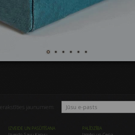
ierakstīties jaunumiem:
IZVEIDE UN PASŪTĪŠANA
PALĪDZĪBA
Izveido Savu Kanvu
Izmēri un Cena