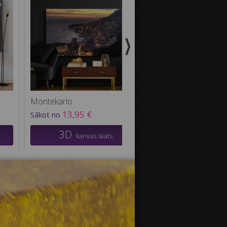
Montekarlo
Tallina
13,95 €
13,95 €
Sākot no
Sākot no
3D
3D
kanvas skats
kanvas sk