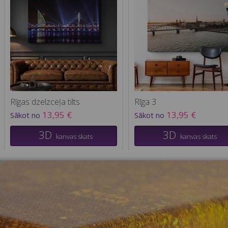
Rīgas dzelzceļa tilts
Rīga 3
13,95 €
13,95 €
Sākot no
Sākot no
3D
3D
kanvas skats
kanvas skats