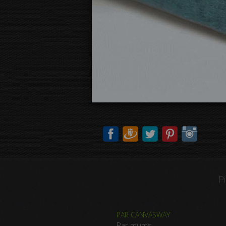
P
PAR CANVASWAY
Par mums