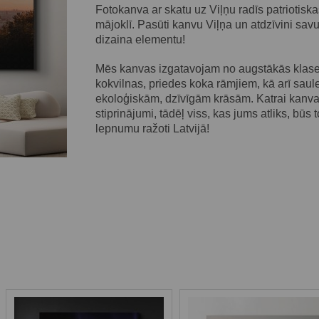
Fotokanva ar skatu uz Viļņu radīs patriotiska
mājoklī. Pasūti kanvu Viļņa un atdzīvini savu 
dizaina elementu!
Mēs kanvas izgatavojam no augstākās klases
kokvilnas, priedes koka rāmjiem, kā arī saule
ekoloģiskām, dzīvīgām krāsām. Katrai kanvai k
stiprinājumi, tādēļ viss, kas jums atliks, būs t
lepnumu ražoti Latvijā!