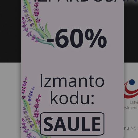
-60%
Izmanto
kodu:
SAULE
SIA Canvas WAY ir noslēgusi 2021.gada 19.aprīlī līgumu Nr. 