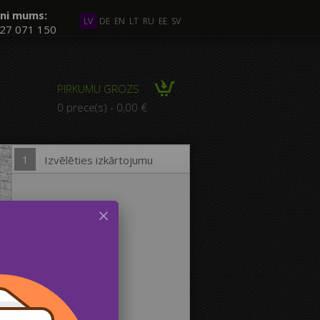
ni mums:
LV
DE
EN
LT
RU
EE
SV
27 071 150
āki Foto
PIRKUMU GROZS
ZĪCIJA no vairākiem
0 prece(s) - 0,00 €
Foto
1
Izvēlēties izkārtojumu