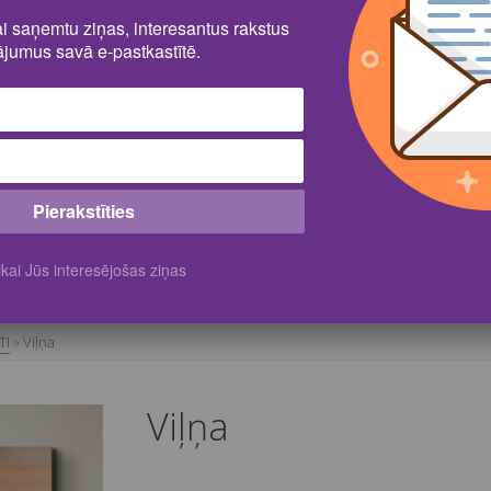
lai saņemtu ziņas, interesantus rakstus
jumus savā e-pastkastītē.
Pierakstīties
kai Jūs interesējošas ziņas
TI
»
Viļņa
Viļņa