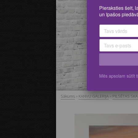
Pieraksties šeit, 
un īpašos piedāvā
Mēs apsolam sūtīt ti
Sākums
»
KANVU GALERIJA
»
PILSĒTAS SKA