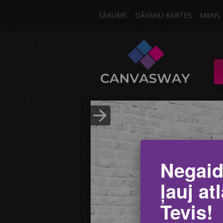
SĀKUMS
DĀVANU KARTES
MANS 
Viens 
KANVA / MULTIKA
Ielādēt Foto
Negaid
ļauj at
Tevis!