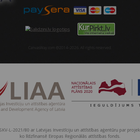
CanvasWay.com @2014–2026. All rights reserved.
SKV-L-2021/80 ar Latvijas Investīciju un attīstības aģentūru par proje
ko līdzfinansē Eiropas Reģionālās attīstības fonds.