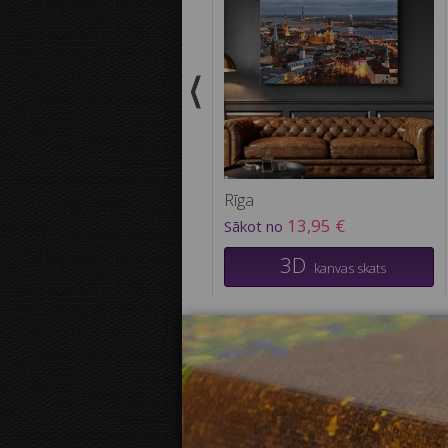
Rīga
13,95 €
Sākot no
3D
kanvas skats