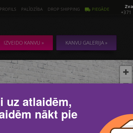
Zva
PROFILS
PALĪDZĪBA
DROP SHIPPING
PIEGĀDE
+371
Foto
Vair
NVA no 1 Foto
KOLĀŽA / KOMPO
IZVEIDO KANVU »
KANVU GALERIJA »
i uz atlaidēm,
laidēm nākt pie