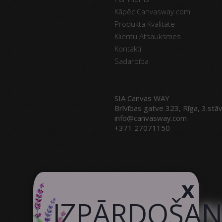
Kāpēc Canvasway.com
Produkta Kvalitāte
Klientu Atsauksmes
Kontakti
Sadarbība
SIA Canvas WAY
Brīvības gatve 323, Rīga, 3.stā
info@canvasway.com
+371 27071150
x
IZPĀRDOŠA