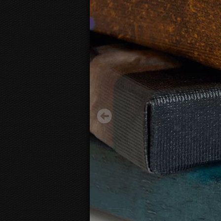
Ventas Rumba
13,95 €
Sākot no
3D
kanvas skats