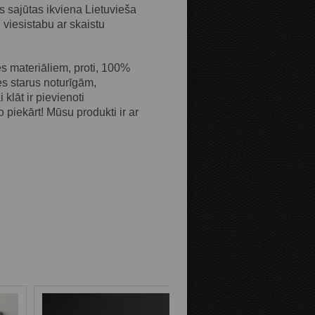
s sajūtas ikviena Lietuvieša 
viesistabu ar skaistu 
Attālums līdz malām:
 materiāliem, proti, 100% 
s starus noturīgām, 
Bilde uz kanvas malām:
lāt ir pievienoti 
o piekārt! Mūsu produkti ir ar 
Spoguļattēlā
Kā bildes
turpinājumu
Fona krāsa: