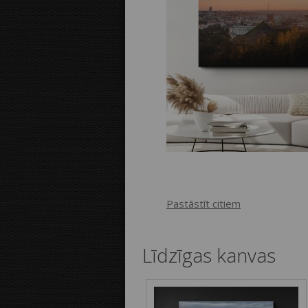
Pastāstīt citiem
Līdzīgas kanvas