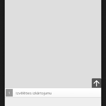
1
Izvēlēties izkārtojumu
Ielādēt Foto