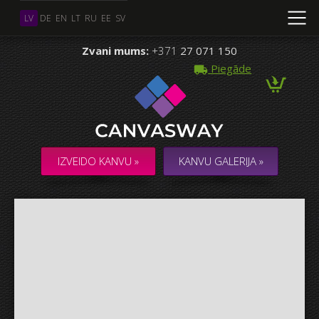
LV
DE
EN
LT
RU
EE
SV
Zvani mums:
+371
27 071 150
Piegāde
Vairāki Foto
KOLĀŽA / KOMPOZĪCIJA no vairākiem Foto
IZVEIDO KANVU »
KANVU GALERIJA »