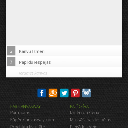
2
Kanvu Izmēri
3
Papildu iespējas
Ierāmēt kanvas
Drukāt uz kanvas malām:
PAR CANVASWAY
PALĪDZĪBA
Jā
Nē
Par mums
Izmēri un Cena
Attālums starp bildēm:
Kāpēc Canvasway.com
Maksāšanas Iespējas
Produkta Kvalitāte
Piegādes Veidi