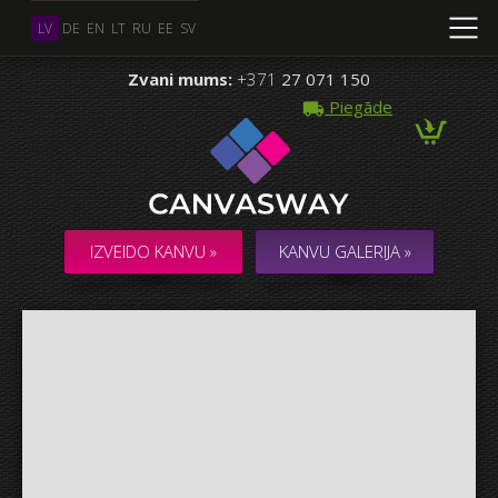
LV
DE
EN
LT
RU
EE
SV
Zvani mums:
+371
27 071 150
Piegāde
Vairāki Foto
KOLĀŽA / KOMPOZĪCIJA no vairākiem Foto
IZVEIDO KANVU »
KANVU GALERIJA »