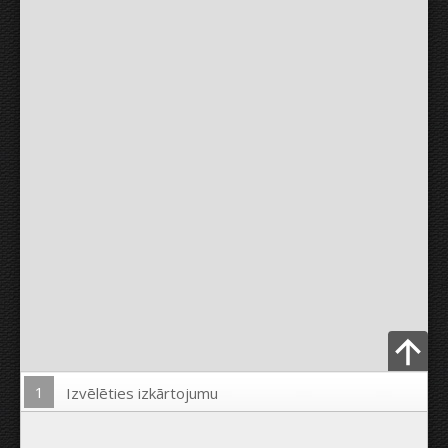
1
Izvēlēties izkārtojumu
Ielādēt Foto