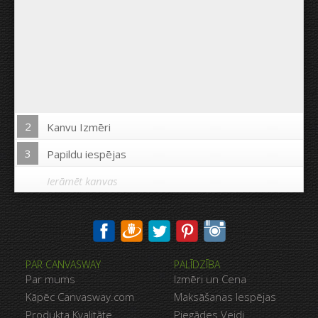
2
Kanvu Izmēri
3
Papildu iespējas
Ierāmēt kanvas
Drukāt uz kanvas malām:
PAR CANVASWAY
PALĪDZĪBA
Jā
Nē
Par mums
Izmēri un Cena
Attālums starp bildēm:
Kāpēc Canvasway.com
Maksāšanas Iespējas
Produkta Kvalitāte
Piegādes Veidi