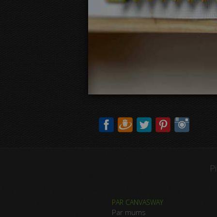
P
PAR CANVASWAY
Par mums