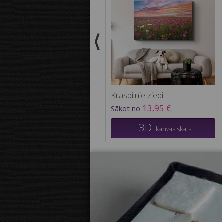
Krāspilnie ziedi
13,95 €
Sākot no
3D
kanvas skats