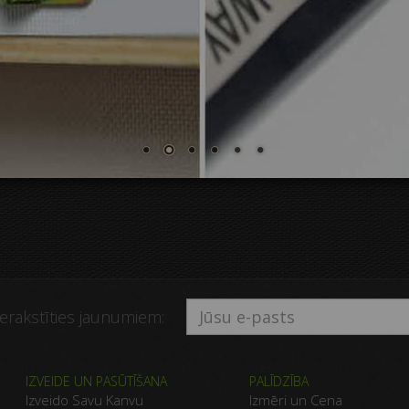
ierakstīties jaunumiem:
IZVEIDE UN PASŪTĪŠANA
PALĪDZĪBA
Izveido Savu Kanvu
Izmēri un Cena