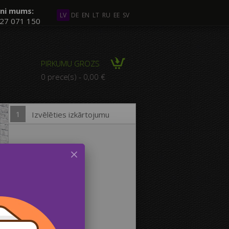
ni mums:
LV
DE
EN
LT
RU
EE
SV
27 071 150
āki Foto
PIRKUMU GROZS
ZĪCIJA no vairākiem
0 prece(s) - 0,00 €
Foto
1
Izvēlēties izkārtojumu