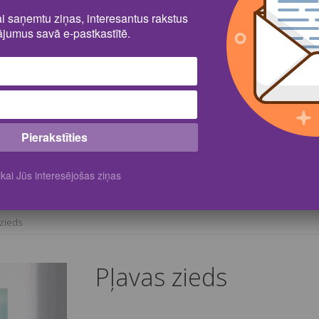
lai saņemtu ziņas, interesantus rakstus
jumus savā e-pastkastītē.
Pierakstīties
kai Jūs interesējošas ziņas
 zieds
Pļavas zieds