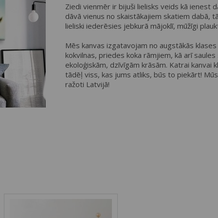
Ziedi vienmēr ir bijuši lielisks veids kā ienes
dāvā vienus no skaistākajiem skatiem dabā, t
lieliski iederēsies jebkurā mājoklī, mūžīgi plau
Mēs kanvas izgatavojam no augstākās klases 
kokvilnas, priedes koka rāmjiem, kā arī saules
ekoloģiskām, dzīvīgām krāsām. Katrai kanvai klā
tādēļ viss, kas jums atliks, būs to piekārt! Mū
ražoti Latvijā!