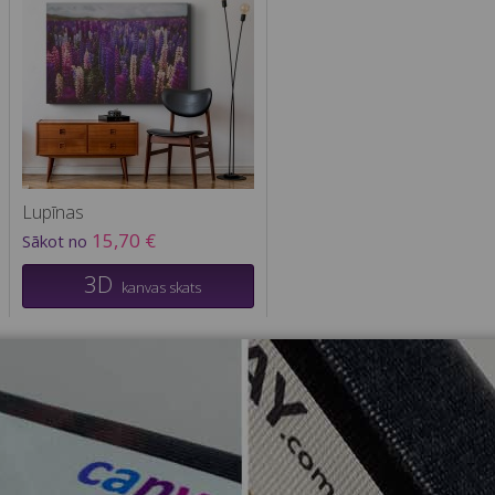
Lupīnas
15,70 €
Sākot no
3D
kanvas skats