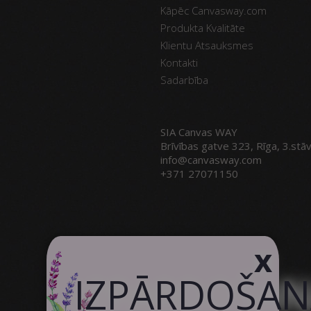
Kāpēc Canvasway.com
Produkta Kvalitāte
Klientu Atsauksmes
Kontakti
Sadarbība
SIA Canvas WAY
Brīvības gatve 323, Rīga, 3.stā
info@canvasway.com
+371 27071150
x
IZPĀRDOŠA