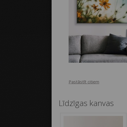
Pastāstīt citiem
Līdzīgas kanvas