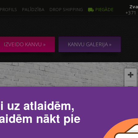
Zva
PROFILS
PALĪDZĪBA
DROP SHIPPING
PIEGĀDE
+371
Foto
Vair
NVA no 1 Foto
KOLĀŽA / KOMPO
IZVEIDO KANVU »
KANVU GALERIJA »
i uz atlaidēm,
laidēm nākt pie