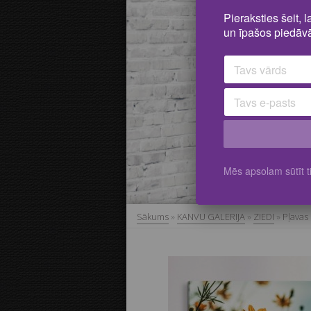
Pieraksties šeit, 
un īpašos piedāvā
Mēs apsolam sūtīt ti
Sākums
»
KANVU GALERIJA
»
ZIEDI
»
Pļavas