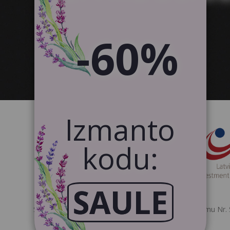
-60%
Izmanto
kodu:
SAULE
SIA Canvas WAY ir noslēgusi 2021.gada 19.aprīlī līgumu Nr. 