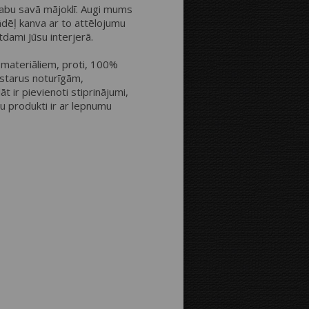
t dabu savā mājoklī. Augi mums
ādēļ kanva ar to attēlojumu
Attālums līdz malām:
ktdami Jūsu interjerā.
materiāliem, proti, 100%
 starus noturīgām,
Bilde uz kanvas malām:
t ir pievienoti stiprinājumi,
su produkti ir ar lepnumu
Spoguļattēlā
Kā bildes
turpinājumu
Fona krāsa: