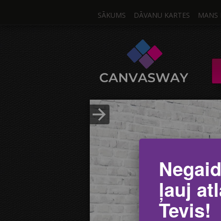
SĀKUMS
DĀVANU KARTES
MANS 
Viens 
KANVA / MULTIKA
Ielādēt Foto
Negaid
ļauj at
Tevis!