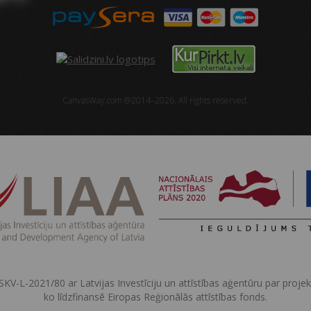
CanvasWay.com @2014–2026. All rights reserved.
SKV-L-2021/80 ar Latvijas Investīciju un attīstības aģentūru par proje
ko līdzfinansē Eiropas Reģionālās attīstības fonds.