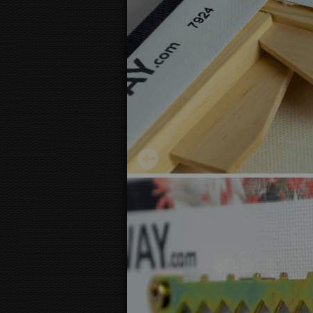
Melna un zelta abstrakts
13,95 €
Sākot no
3D
kanvas skats