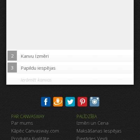
2
Kanvu Izmēri
3
Papildu iespējas
Ierāmēt kanvas
Drukāt uz kanvas malām:
PAR CANVASWAY
PALĪDZĪBA
Jā
Nē
Par mums
Izmēri un Cena
Attālums starp bildēm:
Kāpēc Canvasway.com
Maksāšanas Iespējas
Produkta Kvalitāte
Piegādes Veidi