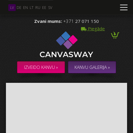
LV
DE
EN
LT
RU
EE
SV
Zvani mums:
+371
27 071 150
Piegāde
Vairāki Foto
KOLĀŽA / KOMPOZĪCIJA no vairākiem Foto
IZVEIDO KANVU »
KANVU GALERIJA »