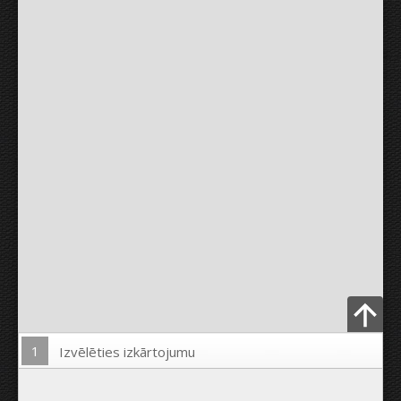
1
Izvēlēties izkārtojumu
Ielādēt Foto