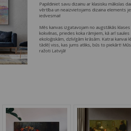
Papildiniet savu dizainu ar klasisku mākslas d
vērtība un neaizvietojams dizaina elements j
iedvesmai!
Mēs kanvas izgatavojam no augstākās klases 
kokvilnas, priedes koka rāmjiem, kā arī saules
ekoloģiskām, dzīvīgām krāsām. Katrai kanvai klā
tādēļ viss, kas jums atliks, būs to piekārt! Mū
ražoti Latvijā!