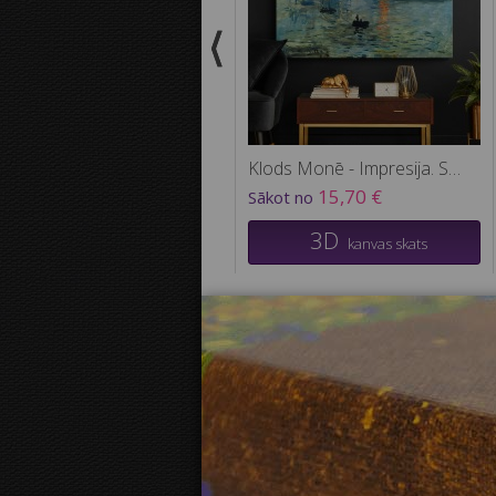
Klods Monē - Impresija. Saullēkts
15,70 €
Sākot no
3D
kanvas skats