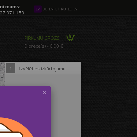
ni mums:
LV
DE
EN
LT
RU
EE
SV
27 071 150
āki Foto
PIRKUMU GROZS
ZĪCIJA no vairākiem
0 prece(s) - 0,00 €
Foto
1
Izvēlēties izkārtojumu