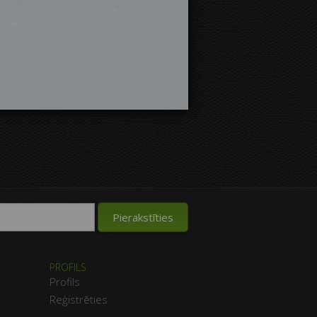
PROFILS
Profils
Reģistrēties