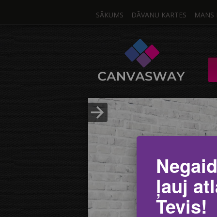
SĀKUMS
DĀVANU KARTES
MANS 
Viens 
KANVA / MULTIKA
Ielādēt Foto
Negaid
ļauj at
Tevis!