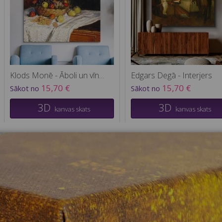
Klods Monē - Āboli un vīnogas
Edgars Degā - Interjers
15,70 €
15,70 €
Sākot no
Sākot no
3D
3D
kanvas skats
kanvas skats