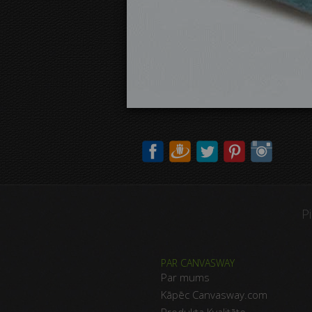
P
PAR CANVASWAY
Par mums
Kāpēc Canvasway.com
Produkta Kvalitāte