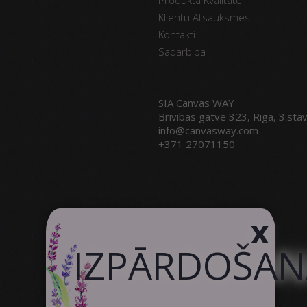
Klientu Atsauksmes
Kontakti
Sadarbība
SIA Canvas WAY
Brīvības gatve 323, Rīga, 3.stā
info@canvasway.com
+371 27071150
x
IZPĀRDOŠAN