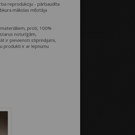
arba reprodukciju - pārbaudīta
ebkura mākslas mīļotāja
Attālums līdz malām:
materiāliem, proti, 100%
 starus noturīgām,
Bilde uz kanvas malām:
t ir pievienoti stiprinājumi,
su produkti ir ar lepnumu
Spoguļattēlā
Kā bildes
turpinājumu
Fona krāsa: