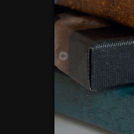
Ramons Kasass - Decadent Young Woman 1899
15,70 €
Sākot no
3D
kanvas skats