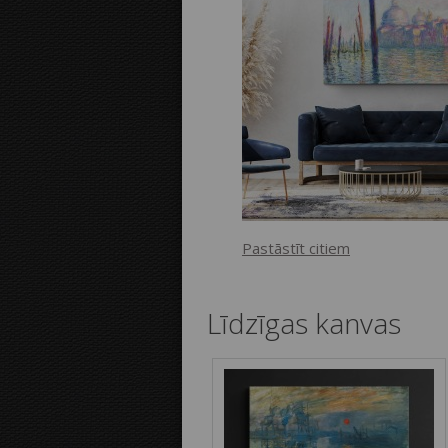
Pastāstīt citiem
Līdzīgas kanvas