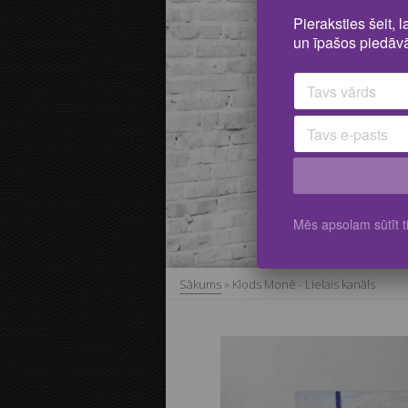
Pieraksties šeit, 
un īpašos piedāvā
Mēs apsolam sūtīt ti
Sākums
»
Klods Monē - Lielais kanāls