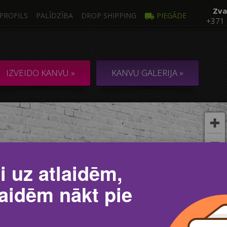
Zva
PROFILS
PALĪDZĪBA
DROP SHIPPING
PIEGĀDE
+371
Foto
Vair
NVA no 1 Foto
KOLĀŽA / KOMPO
IZVEIDO KANVU »
KANVU GALERIJA »
i uz atlaidēm,
laidēm nākt pie