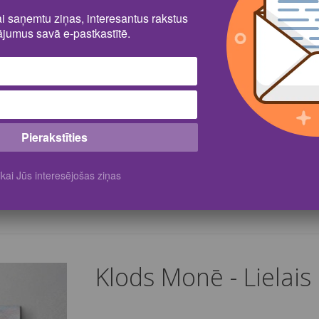
lai saņemtu ziņas, interesantus rakstus
jumus savā e-pastkastītē.
Pierakstīties
kai Jūs interesējošas ziņas
Klods Monē - Lielais