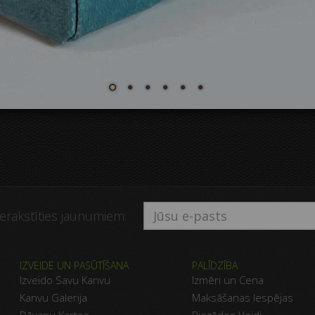
ierakstīties jaunumiem:
IZVEIDE UN PASŪTĪŠANA
PALĪDZĪBA
Izveido Savu Kanvu
Izmēri un Cena
Kanvu Galerija
Maksāšanas Iespējas
Dāvanu Kartes
Piegādes Veidi