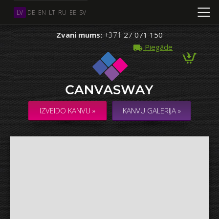
LV
DE
EN
LT
RU
EE
SV
Zvani mums:
+371
27 071 150
Piegāde
Vairāki Foto
KOLĀŽA / KOMPOZĪCIJA no vairākiem Foto
IZVEIDO KANVU »
KANVU GALERIJA »