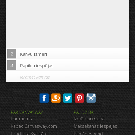
2
Kanvu Izmēri
3
Papildu iespējas
Ierāmēt kanvas
Drukāt uz kanvas malām:
PAR CANVASWAY
PALĪDZĪBA
Jā
Nē
Par mums
Izmēri un Cena
Attālums starp bildēm:
Kāpēc Canvasway.com
Maksāšanas Iespējas
Produkta Kvalitāte
Piegādes Veidi