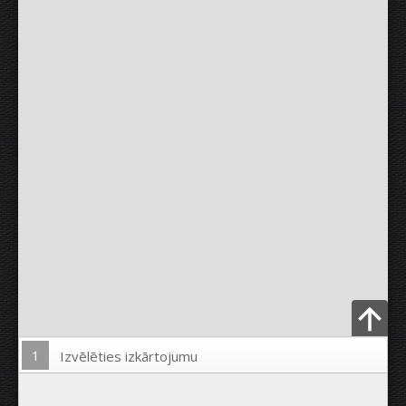
1
Izvēlēties izkārtojumu
Ielādēt Foto