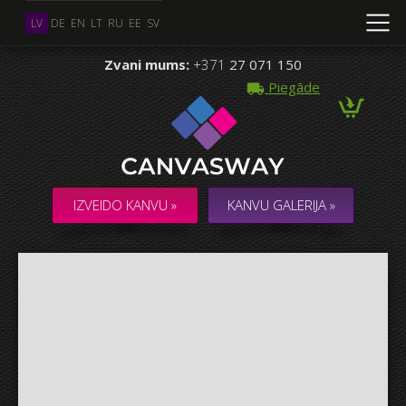
LV
DE
EN
LT
RU
EE
SV
Zvani mums:
+371
27 071 150
Piegāde
Vairāki Foto
KOLĀŽA / KOMPOZĪCIJA no vairākiem Foto
IZVEIDO KANVU »
KANVU GALERIJA »