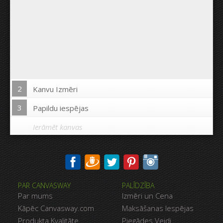
2
Kanvu Izmēri
3
Papildu iespējas
Ierāmēt kanvas
Drukāt uz kanvas malām:
PAR CANVASWAY
PALĪDZĪBA
Jā
Nē
Par mums
Izmēri un Cena
Attālums starp bildēm:
Kāpēc Canvasway.com
Maksāšanas Iespējas
Produkta Kvalitāte
Piegādes Veidi