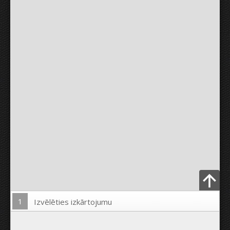
1
Izvēlēties izkārtojumu
Ielādēt Foto