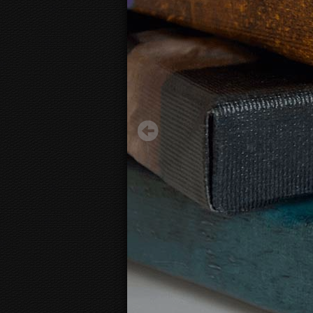
Luigi Russolo – Auto dünaamika
17.20 €
Alates:
3D
Fotolõuendi vaade