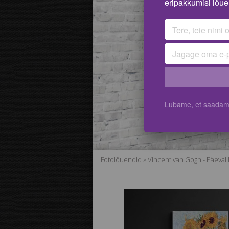
eripakkumisi lõue
Lubame, et saadame 
Fotolõuendid
»
Vincent van Gogh - Päevali