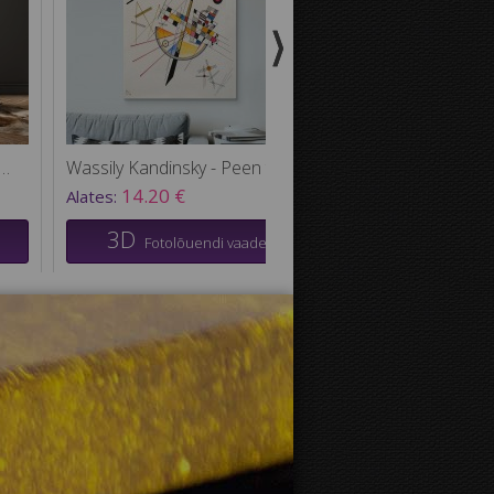
y Kandinsky - Kompositsioon VIII
Wassily Kandinsky - Peen tõmme
14.20 €
Alates:
3D
Fotolõuendi vaade