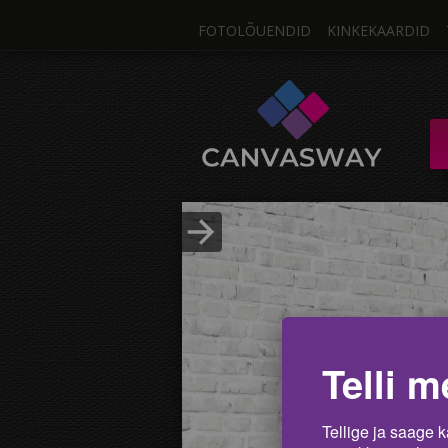
FOTOLÕUENDID
KINKEKAARDID
Üks F
FOTOLÕUEND / M
Fotos
Lae pilt üles
Telli m
Tellige ja saage k