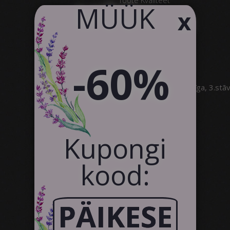
​MÜÜK
x
Klientide Tagasiside
Kontakt
Koostöö
-60%
SIA Canvas WAY
Brīvības gatve 323, Rīga, 3.stā
info@canvasway.com
+371 27071150
Kupongi
kood:
PÄIKESE