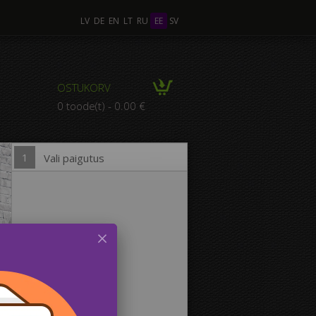
LV
DE
EN
LT
RU
EE
SV
tu Foto
OSTUKORV
POSITSIOON mitmest
0 toode(t) - 0.00 €
Fotost
1
Vali paigutus