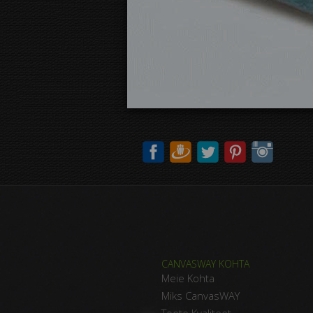
CANVASWAY KOHTA
Meie Kohta
Miks CanvasWAY
Toote Kvaliteet