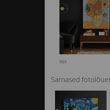
Jaga
Sarnased fotolõue