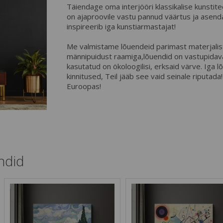
Täiendage oma interjööri klassikalise kunsti
on ajaproovile vastu pannud väärtus ja asen
inspireerib iga kunstiarmastajat!
Me valmistame lõuendeid parimast materjalist
männipuidust raamiga,lõuendid on vastupidav
kasutatud on ökoloogilisi, erksaid värve. Iga 
kinnitused, Teil jääb see vaid seinale riputad
Euroopas!
ndid