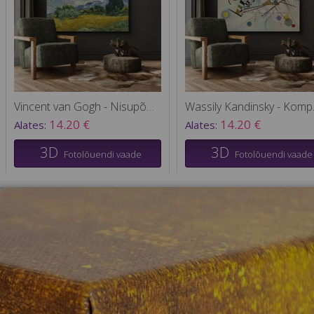
Vincent van Gogh - Nisupõld küpressidega
Wassil
14.20 €
14.20 €
Alates:
Alates:
3D
3D
Fotolõuendi vaade
Fotolõuendi vaade