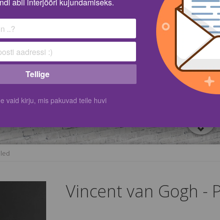
ndi abil interjööri kujundamiseks.
Tellige
vaid kirju, mis pakuvad teile huvi
lled
Vincent van Gogh - P