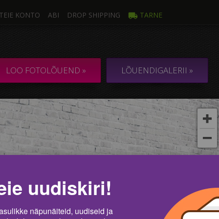
TEIE KONTO
ABI
DROP SHIPPING
TARNE
oto
Mi
ULTILÕUEND 1
KOLLAAŽ / KOM
LOO FOTOLÕUEND »
LÕUENDIGALERII »
t
eie uudiskiri!
asulikke näpunäiteid, uudiseid ja