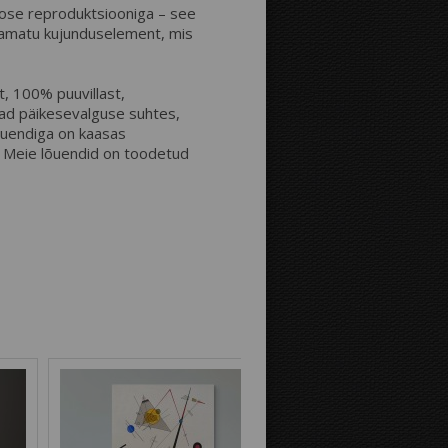
teose reproduktsiooniga – see
damatu kujunduselement, mis
Kaugus äärtest:
, 100% puuvillast,
ad päikesevalguse suhtes,
Pilt fotolõuendi äärtel:
lõuendiga on kaasas
a! Meie lõuendid on toodetud
Peegelpilt
Pildi jätkumine
Tausta värvus: