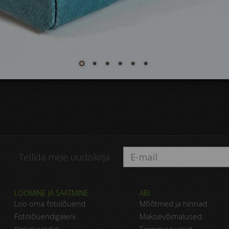
Tellida meie uudiskirja:
LOOMINE JA SAATMINE
ABI
Loo oma fotolõuend
Mõõtmed ja hinnad
Fotolõuendigalerii
Maksevõimalused
Kinkekaardid
Tarnimise viisid