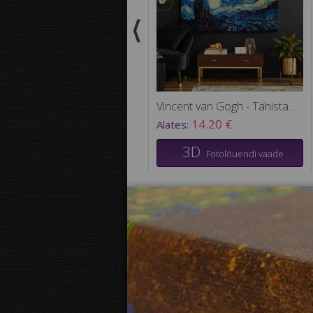
Vincent van Gogh - Tähistaevas
14.20 €
Alates:
3D
Fotolõuendi vaade