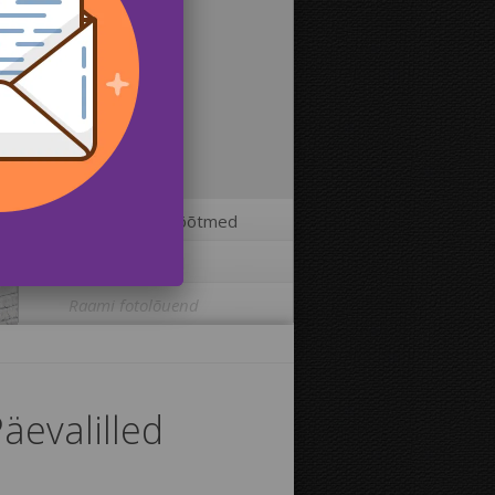
2
Fotolõuendi mõõtmed
3
Lisavõimalused
Raami fotolõuend
Trükkida pilt fotolõuendi äärtele:
äevalilled
Jah
Ei
Kaugus piltide vahel: