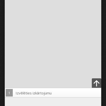
1
Izvēlēties izkārtojumu
Ielādēt Foto