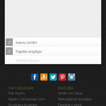
2
Kanvu Izmēri
3
Papildu iespējas
Ierāmēt kanvas
Drukāt uz kanvas malām:
PAR CANVASWAY
PALĪDZĪBA
Jā
Nē
Par mums
Izmēri un Cena
Attālums starp bildēm:
Kāpēc Canvasway.com
Maksāšanas Iespējas
Produkta Kvalitāte
Piegādes Veidi