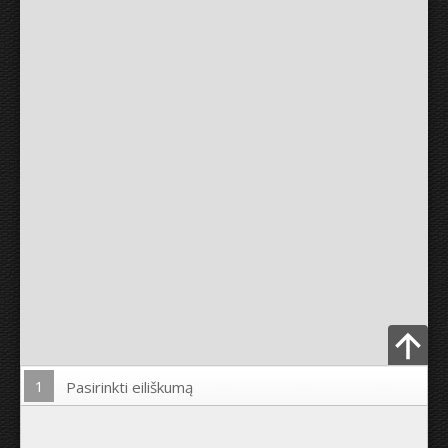
1
Pasirinkti eiliškumą
Įkelti nuotrauką