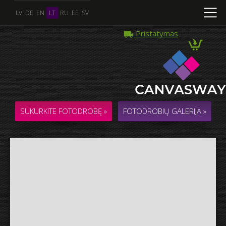
LV
DE
EN
LT
RU
EE
SV
Pristatymas
Kelios Nuotraukos
KOLIAŽAS / KOMPOZICIJA iš kelių Nuotraukų
SUKURKITE FOTODROBĘ »
FOTODROBIŲ GALERIJA »