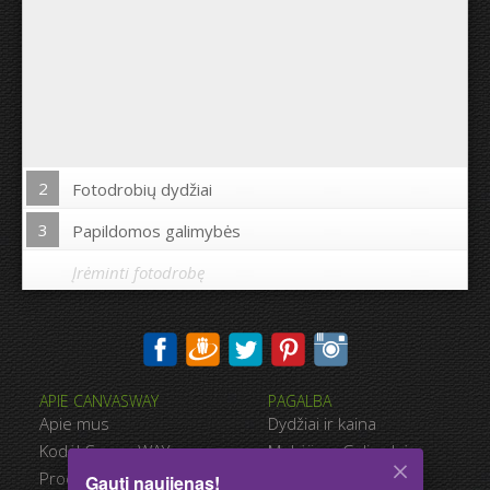
2
Fotodrobių dydžiai
3
Papildomos galimybės
Įrėminti fotodrobę
Spausdinti nuotrauką drobės kraštuose:
APIE CANVASWAY
PAGALBA
Taip
Ne
Apie mus
Dydžiai ir kaina
Atstumas tarp nuotraukų:
Kodėl CanvasWAY
Mokėjimo Galimybės
Produkto Kokybė
Pristatymas
Gauti naujienas!