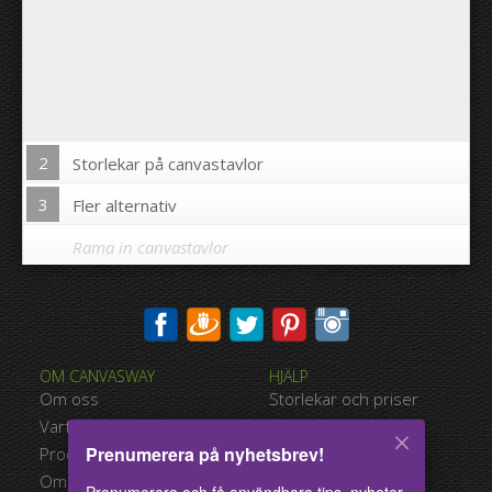
2
Storlekar på canvastavlor
3
Fler alternativ
Rama in canvastavlor
Skriva ut bilden på kanterna av din canvastavla:
OM CANVASWAY
HJÄLP
Ja
Nej
Om oss
Storlekar och priser
Avstånd mellan bilderna:
Varför Canvasway.com
Betalningsalternativ
Prenumerera på nyhetsbrev!
Produktkvalitet
Typer av leverans
Avstånd till kanterna:
Omdömen
Användarvillkor
Prenumerera och få användbara tips, nyheter