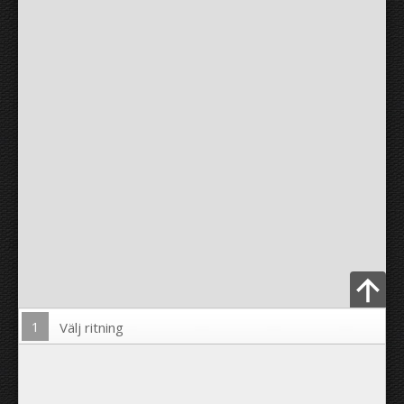
1
Välj ritning
Ladda upp foto