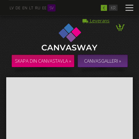
€
KR
LV
DE
EN
LT
RU
EE
SV
Leverans
Flera Foton
COLLAGE / KOMPOSITION med flera foton
SKAPA DIN CANVASTAVLA »
CANVASGALLERI »