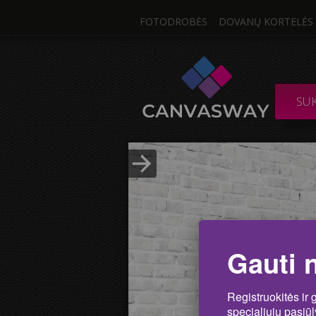
FOTODROBĖS
DOVANŲ KORTELĖS
Viena Nuo
DROBĖ / SUDĖTIN
SU
Nuotrau
Įkelti nuotrauką
Gauti 
Registruokitės ir 
specialiųjų pasiū