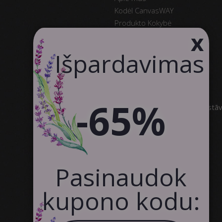
Kodėl CanvasWAY
Produkto Kokybė
x
Klientų Atsiliepimai
Susisiekite
Išpardavimas
Bendradarbiavimas
SIA Canvas WAY
-65%
Brīvības gatve 323, Rīga, 3.stā
info@canvasway.com
+371 27071150
Pasinaudok
kupono kodu: