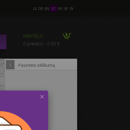
LV
DE
EN
LT
RU
EE
SV
 Nuotraukos
KREPŠELIS
MPOZICIJA iš kelių
0 prekė(s) - 0.00 €
otraukų
1
Pasirinkti eiliškumą