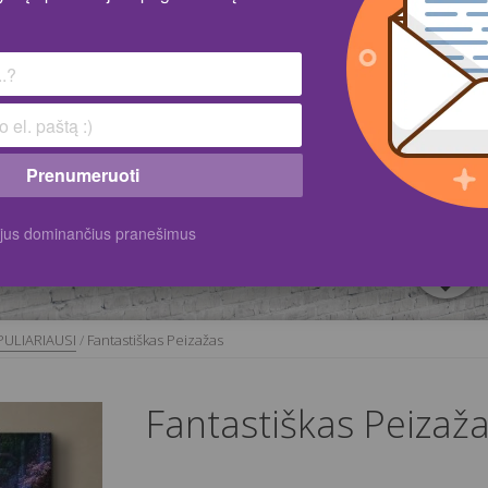
Prenumeruoti
k jus dominančius pranešimus
ULIARIAUSI
/
Fantastiškas Peizažas
Fantastiškas Peizaž