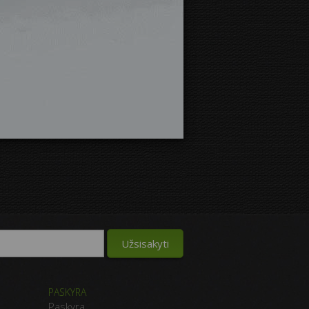
PASKYRA
Paskyra