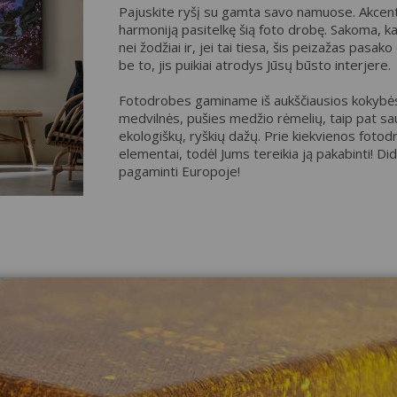
Pajuskite ryšį su gamta savo namuose. Akcent
harmoniją pasitelkę šią foto drobę. Sakoma, 
nei žodžiai ir, jei tai tiesa, šis peizažas pasak
be to, jis puikiai atrodys Jūsų būsto interjere.
Fotodrobes gaminame iš aukščiausios kokybės
medvilnės, pušies medžio rėmelių, taip pat sa
ekologiškų, ryškių dažų. Prie kiekvienos fotod
elementai, todėl Jums tereikia ją pakabinti! D
pagaminti Europoje!