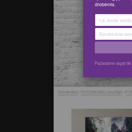
drobėmis.
Pažadame siųsti ti
Fotodrobės
/
FOTODROBIŲ GALERIJA
/
POP