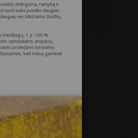
uokite didingumą, ramybę ir
kad nuotrauka pasako daugiau
o daugiau nei tūkstantis žodžių,
Atstumas iki kraštų:
 medžiagų, t. y. 100 %
ulės spinduliams atsparių,
Drobės krašteliai:
robės pridedami tvirtinimo
idžiuojamės, kad mūsų gaminiai
Veidrodinis
Kaip nuotraukos
vaizdas
pratęsimas
Fono spalva: