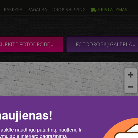
PASKYRA
PAGALBA
DROP SHIPPING
PRISTATYMAS
trauka
Kelios
Ė DROBĖ iš 1
KOLIAŽAS / KO
KURKITE FOTODROBĘ »
FOTODROBIŲ GALERIJA »
kos
Nu
naujienas!
gaukite naudingų patarimų, naujienų ir
lymų apie interjero pagražinimą