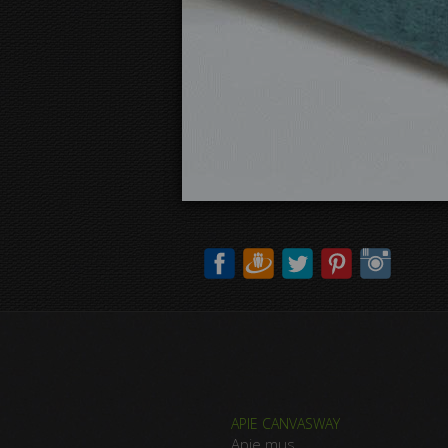
APIE CANVASWAY
Apie mus