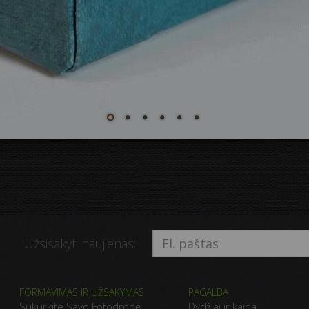
Užsisakyti naujienas:
FORMAVIMAS IR UŽSAKYMAS
PAGALBA
Sukurkite Savo Fotodrobė
Dydžiai ir kaina