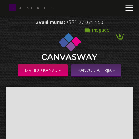
LV
DE
EN
LT
RU
EE
SV
Zvani mums:
+371
27 071 150
Piegāde
Vairāki Foto
KOLĀŽA / KOMPOZĪCIJA no vairākiem Foto
IZVEIDO KANVU »
KANVU GALERIJA »