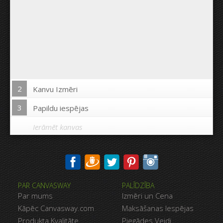
2
Kanvu Izmēri
3
Papildu iespējas
Ierāmēt kanvas
Drukāt uz kanvas malām:
PAR CANVASWAY
PALĪDZĪBA
Jā
Nē
Par mums
Izmēri un Cena
Attālums starp bildēm:
Kāpēc Canvasway.com
Maksāšanas Iespējas
Produkta Kvalitāte
Piegādes Veidi