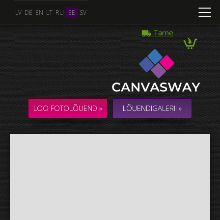
LV
DE
EN
LT
RU
EE
SV
Tarne
Mitu Foto
KOLLAAŽ / KOMPOSITSIOON mitmest Fotost
LOO FOTOLÕUEND »
LÕUENDIGALERII »