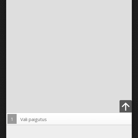
1
Vali paigutus
Lae pilt üles