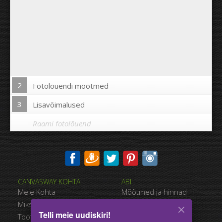
2
Fotolõuendi mõõtmed
3
Lisavõimalused
Raami fotolõuend
Trükkida pilt fotolõuendi äärtele:
CANVASWAY KOHTA
ABI
Jah
Ei
Meie Kohta
Mõõtmed ja hinnad
Kaugus piltide vahel:
Miks CanvasWAY
Maksevõimalused
Telli meie uudiskiri!
Toote Kvaliteet
Tarnimise viisid