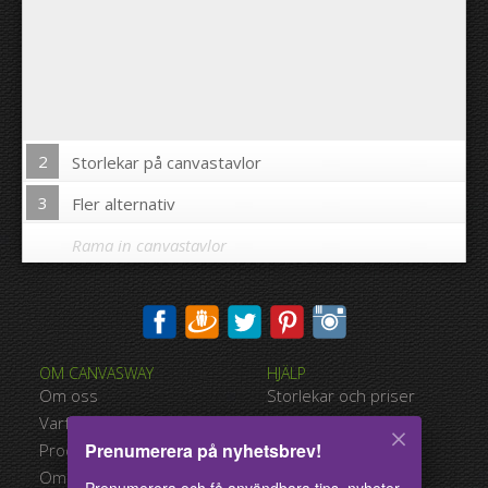
2
Storlekar på canvastavlor
3
Fler alternativ
Rama in canvastavlor
Skriva ut bilden på kanterna av din canvastavla:
OM CANVASWAY
HJÄLP
Ja
Nej
Om oss
Storlekar och priser
Avstånd mellan bilderna:
Varför Canvasway.com
Betalningsalternativ
Prenumerera på nyhetsbrev!
Produktkvalitet
Typer av leverans
Avstånd till kanterna:
Omdömen
Användarvillkor
Prenumerera och få användbara tips, nyheter