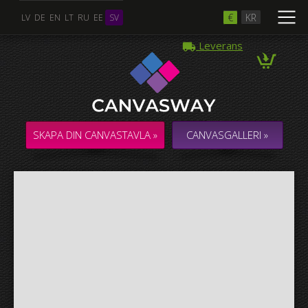
€
KR
LV
DE
EN
LT
RU
EE
SV
Leverans
Flera Foton
COLLAGE / KOMPOSITION med flera foton
SKAPA DIN CANVASTAVLA »
CANVASGALLERI »