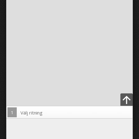
1
Välj ritning
Ladda upp foto